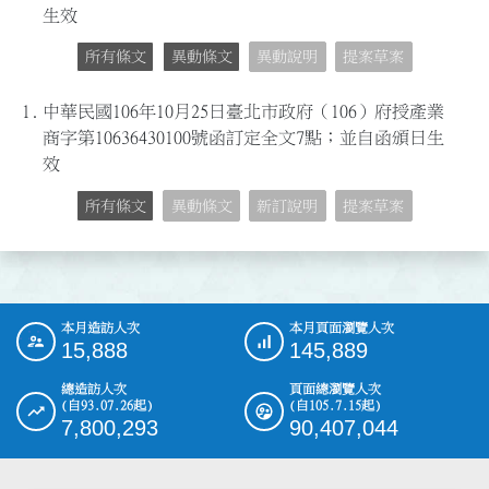
生效
所有條文
異動條文
異動說明
提案草案
1.
中華民國106年10月25日臺北市政府（106）府授產業
商字第10636430100號函訂定全文7點；並自函頒日生
效
所有條文
異動條文
新訂說明
提案草案
本月造訪人次
本月頁面瀏覽人次
:::
15,888
145,889
總造訪人次
頁面總瀏覽人次
(自93.07.26起)
(自105.7.15起)
7,800,293
90,407,044