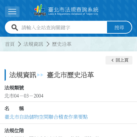
跳到主要內容
展開選單
全站查詢關鍵字欄位
搜尋
:::
:::
首頁
法規資訊
歷史沿革
keyboard_arrow_left
回上頁
法規資訊
臺北市歷史沿革
法規類號
北市04－03－2004
名 稱
臺北市自助儲物空間聯合稽查作業要點
法規位階