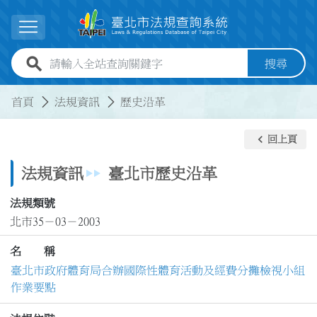
跳到主要內容
展開選單
全站查詢關鍵字欄位
搜尋
:::
:::
首頁
法規資訊
歷史沿革
keyboard_arrow_left
回上頁
法規資訊
臺北市歷史沿革
法規類號
北市35－03－2003
名 稱
臺北市政府體育局合辦國際性體育活動及經費分攤檢視小組
作業要點