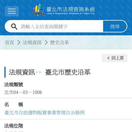
跳到主要內容
展開選單
全站查詢關鍵字欄位
搜尋
:::
:::
首頁
法規資訊
歷史沿革
keyboard_arrow_left
回上頁
法規資訊
臺北市歷史沿革
法規類號
北市04－03－1008
名 稱
臺北市自助選物販賣事業管理自治條例
法規位階