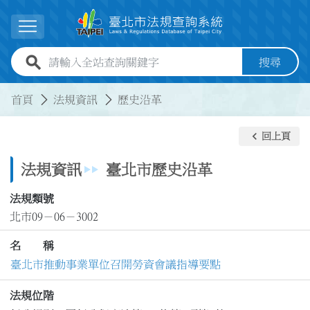
跳到主要內容
展開選單
全站查詢關鍵字欄位
搜尋
:::
:::
首頁
法規資訊
歷史沿革
keyboard_arrow_left
回上頁
法規資訊
臺北市歷史沿革
法規類號
北市09－06－3002
名 稱
臺北市推動事業單位召開勞資會議指導要點
法規位階