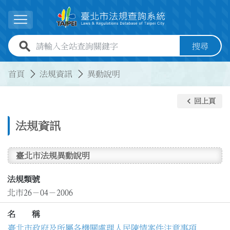
跳到主要內容
展開選單
全站查詢關鍵字欄位
搜尋
:::
:::
首頁
法規資訊
異動說明
keyboard_arrow_left
回上頁
法規資訊
臺北市法規異動說明
法規類號
北市26－04－2006
名 稱
臺北市政府及所屬各機關處理人民陳情案件注意事項