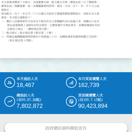
本注意事項歷經十次修正，為落實實名制、配合臺北市單一陳情系統（以下簡稱單一

陳情系統）規劃建置、統一各機關處理時限等，最近一次為一百十一年一月十九日函

頒修正。

現為配合一百十一年五月二十六日臺北市政府文書處理實施要點修正，爰修正本注意

事項，本次修正重點如下：

一、鑒於人民陳情案件內容涉及不服本府各主管機關所為行政處分者，相關法令並未

    規定函復陳情人須副知本府法務局，且實務運作亦無此需求，故刪除應副知本府

    法務局之規定。（刪除規定第九點）

二、點次修正（修正規定第十點至第二十點）。

三、明確定義機關處理時限最長不得超過三十日，並刪除通案性陳情相關文字說明。

    （修正規定第十四點）

本月造訪人次
本月頁面瀏覽人次
:::
18,467
162,739
總造訪人次
頁面總瀏覽人次
(自93.07.26起)
(自105.7.15起)
7,802,872
90,423,894
政府網站資料開放宣告