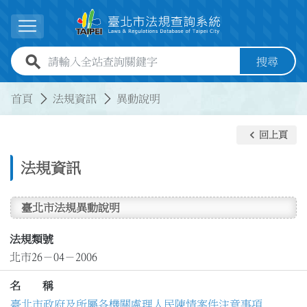
跳到主要內容
展開選單
全站查詢關鍵字欄位
搜尋
:::
:::
首頁
法規資訊
異動說明
keyboard_arrow_left
回上頁
法規資訊
臺北市法規異動說明
法規類號
北市26－04－2006
名 稱
臺北市政府及所屬各機關處理人民陳情案件注意事項