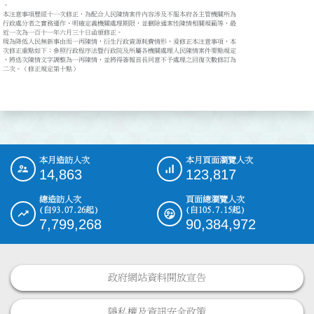
。

本注意事項歷經十一次修正，為配合人民陳情案件內容涉及不服本府各主管機關所為

行政處分者之實務運作、明確定義機關處理期限，並刪除通案性陳情相關規範等，最

近一次為一百十一年六月三十日函頒修正。

現為降低人民無新事由而一再陳情，衍生行政資源耗費情形，爰修正本注意事項，本

次修正重點如下：參照行政程序法暨行政院及所屬各機關處理人民陳情案件要點規定

，將迭次陳情文字調整為一再陳情，並將得簽報首長同意不予處理之回復次數修訂為

二次。（修正規定第十點）

本月造訪人次
本月頁面瀏覽人次
:::
14,863
123,817
總造訪人次
頁面總瀏覽人次
(自93.07.26起)
(自105.7.15起)
7,799,268
90,384,972
政府網站資料開放宣告
隱私權及資訊安全政策