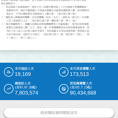
在專業人員指導下提供服務，並可有條件列計教保員或生活服務員人力計算之規定。

修正重點如下：

一、明定服務人員資格條件；增加工作人員應於聘用後三十日內報請主管機關備查，

    異動時亦同。增訂外籍看護工不得逾本國籍生活服務員應配置人數；除本標準有

    規定外，不列計應配置生活服務員之人數計算。（修正條文第六條）

二、刪除身心障礙福利機構（含住宿機構）院長（主任）、副院長（副主任）及有關

    工作人員資格之文字。（修正條文第七條、刪除第八條、第十一條）

三、增訂照顧植物人、重癱及長期臥床對象機構聘用之外籍看護工，得列計該對象應

    配置生活服務員人數二分之一規定；優、甲等機構聘用尚未取得專業資格者，得

    列計工作人員人力計算之條件及要求；為利規範文字更加清楚明確，將原條文依

    內容分條呈現，並酌作文字修正。（修正條文第十二條、增訂第十二條之一、第

    十二條之二、第十二條之三）

本月造訪人次
本月頁面瀏覽人次
:::
19,169
173,513
總造訪人次
頁面總瀏覽人次
(自93.07.26起)
(自105.7.15起)
7,803,574
90,434,668
政府網站資料開放宣告