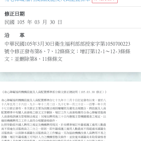
修正日期
民國 105 年 03 月 30 日
沿 革
中華民國105年3月30日衛生福利部部授家字第1050700223
號令修正發布第6、7、12條條文；增訂第12-1～12-3條條
文；並刪除第8、11條條文
《身心障礙福利機構設施及人員配置標準部分條文修正總說明（105.03.30 修正）》

身心障礙福利機構設施及人員配置標準自七十九年十二月十日訂定發布以來，曾於八

十八年五月二十六日、九十一年十二月二日、九十七年一月三十日、一百零一年十月

十七日修正發布。本次修正主要為因應法規授權權限及避免法規競合，將設施及人員

配置標準中有關人員資格之條文文字刪除，增訂工作人員資格應符合身心障礙者服務

人員資格訓練及管理辦法規定；另增加聘用後三十日內應報主管機關備查之規定，以

確保機構聘用之工作人員符合相關資格條件。

比照勞動部外國人聘用之規定及機構聘用現況，於本標準增訂外籍看護工進用人數最

高不得逾生活服務員之二分之一原則，即外籍看護工進用人數最高不得超過本國籍生

活服務員，以保障本國籍生活服務員之工作權益。另為協助機構改善人員聘用不易之

困難，增訂外籍看護工可列計人力之機構型態及條件，並放寬本國籍尚未取得資格者
