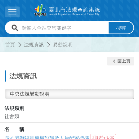
跳到主要內容
展開選單
全站查詢關鍵字欄位
搜尋
:::
:::
首頁
法規資訊
異動說明
keyboard_arrow_left
回上頁
法規資訊
中央法規異動說明
法規類別
社會類
名 稱
身心障礙福利機構設施及人員配置標準
非現行版本