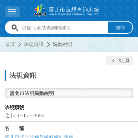
跳到主要內容
展開選單
全站查詢關鍵字欄位
搜尋
:::
:::
首頁
法規資訊
異動說明
keyboard_arrow_left
回上頁
法規資訊
臺北市法規異動說明
法規類號
北市23－04－2006
名 稱
臺北市政府公務員廉政倫理規範