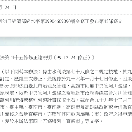
月 24 日
月24日經濟部經水字第09904609090號令修正發布第45條條文
第四十五條修正總說明（99.12.24 修正）》

（以下簡稱本辦法）係由水利法第七十八條之二規定授權，於九十
訂定，歷經三次修正，最後係於九十六年一月十七日修正。因淡水
部分原即係由臺北市治理及管理，高雄市則無中央管河川流經，故
原規定，限於中央管河川流經之當地縣市政府得經該管河川管理機
該河川疏濬或整理河道計畫採取土石。茲配合九十九年十二月二十
市、臺中縣、臺南市、臺南縣、高雄市及高雄縣改制或合併為直轄
川流經之當地直轄市，亦應許其同於原屬縣（市）政府之得申請河
，爰於本辦法第四十五條增列「直轄市」等文字。
