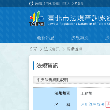
跳到主要內容
alarm
:::
民國115年08月08日 星期六
04時28分
最新訊息
法規類別
法
:::
:::
首頁
法規資訊
異動說明
法規資訊
中央法規異動說明
法規類別
工務類
河川管理辦法
名 稱