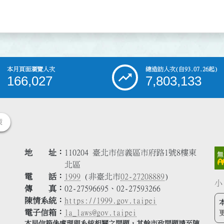
本月頁面瀏覽人次
總造訪人次
(自93.07.26起)
166,027
7,803,133
策
地 址
110204 臺北市信義區市府路1號8樓東
北區
電 話
1999
(非臺北市
02-27208889
)
小
傳 真
02-27596695、02-27593266
陳情系統
https://1999.gov.taipei
電子信箱
la_laws@gov.taipei
本局信箱係處理與系統相關之問題，其餘市政問題請至陳