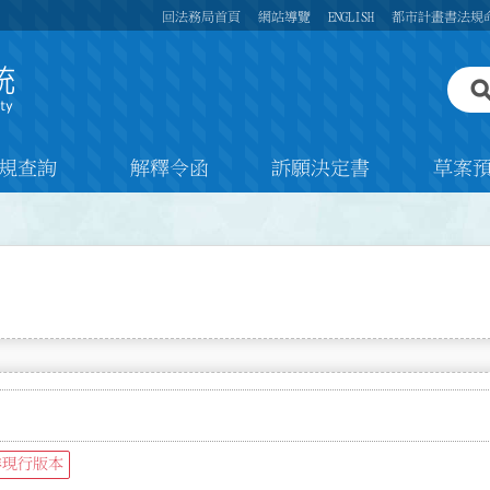
回法務局首頁
網站導覽
ENGLISH
都市計畫書法規
規查詢
解釋令函
訴願決定書
草案
非現行版本