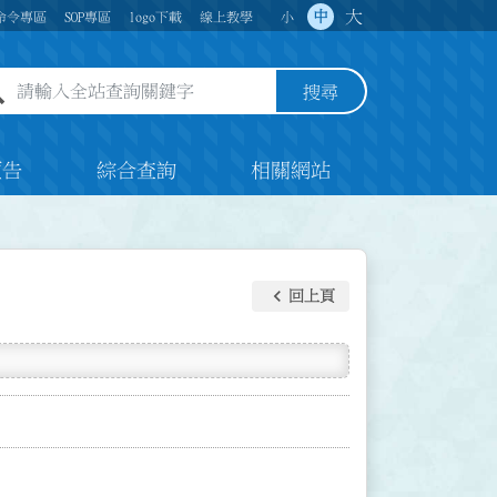
大
中
命令專區
SOP專區
logo下載
線上教學
小
全站查詢關鍵字欄位
搜尋
預告
綜合查詢
相關網站
keyboard_arrow_left
回上頁