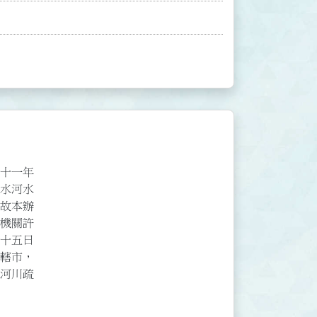
一年

河水

本辦

關許

五日

市，

川疏
