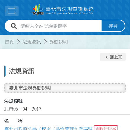
跳到主要內容
展開選單
全站查詢關鍵字欄位
搜尋
:::
:::
首頁
法規資訊
異動說明
keyboard_arrow_left
回上頁
法規資訊
臺北市法規異動說明
法規類號
北市06－04－3017
名 稱
臺北市政府公共工程施工品質管理作業要點
非現行版本