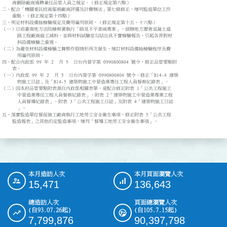
    商刪除廠商遴聘兼任品管人員之規定。（修正規定第六點）

二、配合「機關委託技術服務廠商評選及計費辦法」第七條修正，增列監造單位工作

    重點。（修正規定第十四點）

三、明定材料設備抽檢驗規定及費用編列原則。（修正規定第十五、十六點） 

（一）日前臺南地方法院檢察署執行「路見不平查緝專案」，偵辦地方瀝青混凝土道

      路工程廠商偷工減料，並與材料試驗室勾結出具不實檢驗報告，引起各界對材

      料設備檢驗之重視。

（二）為避免材料設備檢驗之舞弊作假情形再次發生，增訂材料設備抽檢驗程序及費

      用編列原則。

四、配合內政部 99 年 2  月 5  日台內營字第 0990800804 號令，修正品管要點附

    表。

（一）內政部 99 年 2  月 5  日台內營字第 0990800804 號令，修正「B14-4 建築

      物施工日誌」及「B14-5 建築物施工中營造業專任工程人員督察紀錄表」。

（二）因本府品管要點附表源自內政部相關表單，爰配合修正附表 1「公共工程施工

      中營造業專任工程人員督察紀錄表」、附表 2「建築物施工中營造業專業工程

      人員督導紀錄表」、附表 3「公共工程施工日誌」及附表 4「建築物施工日誌

      」。

五、落實監造單位督促施工廠商執行工地勞工安全衛生事項，修正附表 5「公共工程

    監造報表」之其他約定監造事項，增列「督導工地勞工安全衛生事項」。
本月造訪人次
本月頁面瀏覽人次
:::
15,471
136,643
總造訪人次
頁面總瀏覽人次
(自93.07.26起)
(自105.7.15起)
7,799,876
90,397,798