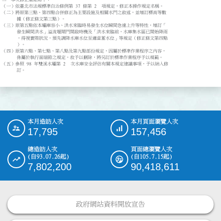
（一）依臺北市法規標準自治條例第 37 條第 2  項規定，修正本操作規定名稱。

（二）將原第三點、第四點合併修正為主要設施及相關水門之敘述，並增訂標高等數

      據（修正條文第三點）。

（三）原第五點依本壩庫容小、洪水來臨時易發生水位瞬間急速上升等特性，增訂「

      發生瞬間洪水」溢流堰閘門開啟時機及「洪水來臨前，水庫集水區已開始降雨

      ，得視實際狀況，預先調降水庫水位至適當蓄水位」等規定（修正條文第四點

      ）。

（四）原第六點、第七點、第八點及第九點部份規定，因屬於標準作業程序之內容，

      係屬於執行面細節之規定，故予以刪除，將另訂於標準作業程序予以規範。

（五）參照 98 年雙溪水壩第 2  次水庫安全評估有關本規定建議事項，予以納入修

本月造訪人次
本月頁面瀏覽人次
:::
17,795
157,456
總造訪人次
頁面總瀏覽人次
(自93.07.26起)
(自105.7.15起)
7,802,200
90,418,611
政府網站資料開放宣告