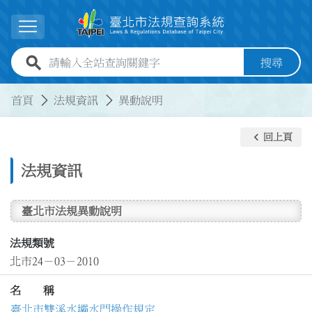
跳到主要內容
展開選單
全站查詢關鍵字欄位
搜尋
:::
:::
首頁
法規資訊
異動說明
keyboard_arrow_left
回上頁
法規資訊
臺北市法規異動說明
法規類號
北市24－03－2010
名 稱
臺北市雙溪水壩水門操作規定