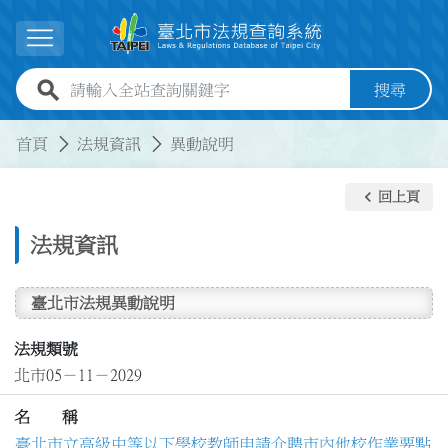
跳到主要內容
展開選單
全站查詢關鍵字欄位
搜尋
:::
:::
首頁
法規資訊
異動說明
keyboard_arrow_left
回上頁
法規資訊
臺北市法規異動說明
法規類號
北市05－11－2029
名 稱
臺北市立高級中等以下學校教師申請介聘市內他校作業要點