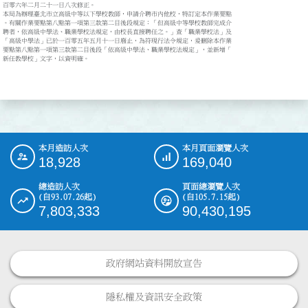
百零六年二月二十一日八次修正。

本局為辦理臺北市立高級中等以下學校教師，申請介聘市內他校，特訂定本作業要點

。有關作業要點第八點第一項第三款第二目後段規定：「但高級中等學校教師完成介

聘者，依高級中學法、職業學校法規定，由校長直接聘任之。」查「職業學校法」及

「高級中學法」已於一百零五年五月十一日廢止，為符現行法令規定，爰刪除本作業

要點第八點第一項第三款第二目後段「依高級中學法、職業學校法規定」，並新增「

新任教學校」文字，以資明確。

本月造訪人次
本月頁面瀏覽人次
:::
18,928
169,040
總造訪人次
頁面總瀏覽人次
(自93.07.26起)
(自105.7.15起)
7,803,333
90,430,195
政府網站資料開放宣告
隱私權及資訊安全政策