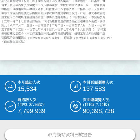
臺北市政府捷運工程局（以下簡稱本局）為提供所屬員工（含派遣勞工、技術生、實

習生）及求職者免於性騷擾之工作及服務環境，並採取適當之預防、糾正、懲處及處

理措施，以維護當事人權益及隱私，特依性別工作平等法第十三條第一項，及勞動部

頒布工作場所性騷擾防治措施申訴及懲戒辦法訂定準則之規定，訂定「臺北市政府捷

運工程局工作場所性騷擾防治措施、申訴及懲處要點」（下稱本要點）。本要點於九

十五年一月二十七日號函訂頒後，本局為應實務運作需要及配合相關法令更迭，賡續

於九十八年二月二十五日、一百零三年十二月二日、一百零四年六月十八日、一百零

五年四月二十五日、一百零七年八月十日及一百零七年八月二十八日共計 6  次修正

發布相關規定迄今。本次修正係因本局公務信箱網域變更，受理工作場所性騷擾申訴

管道電子信箱帳號由 cosh@dorts.gov.taipei  修正為 cosh@mail.taipei.gov.tw。

（修正條文第五點）

本月造訪人次
本月頁面瀏覽人次
:::
15,534
137,583
總造訪人次
頁面總瀏覽人次
(自93.07.26起)
(自105.7.15起)
7,799,939
90,398,738
政府網站資料開放宣告