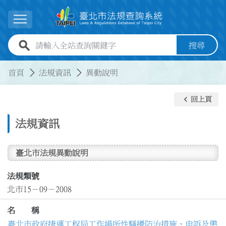
跳到主要內容
展開選單
全站查詢關鍵字欄位
搜尋
:::
:::
首頁
法規資訊
異動說明
keyboard_arrow_left
回上頁
法規資訊
臺北市法規異動說明
法規類號
北市15－09－2008
名 稱
臺北市政府捷運工程局工作場所性騷擾防治措施、申訴及懲