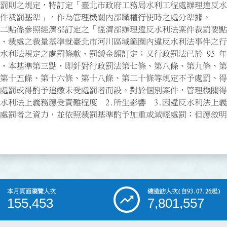
罰則之規定，特訂定「臺北市政府工務局水利工程處辦理違反水利
裁罰基準」，作為管理機關內部職權行使時之處分準據。        
二點係參照經濟部訂定之「經濟部辦理違反水利法案件裁罰要點」
、裁處之裁量基準就臺北市河川區域範圍內違反水利法事件之行為
水利法規定之處罰條款、罰鍰金額訂定；又行政罰法已於 95 年 2 
行，本基準第三點，即針對行政罰法第七條、第八條、第九條、第十
第十五條、第十六條、第十八條、第二十條等規定不予處罰、得免
處罰或得酌予追繳未受處罰者而設。對於個別案件，管理機關得審
水利法上義務應受責難程度  2.所生影響  3.因違反水利法上義務
.受處罰者之資力，並依照裁罰基準酌予加重或減輕處罰；但應敘明加
本月頁面瀏覽人次
總造訪人次
(自93.07.26起)
155,453
7,801,557