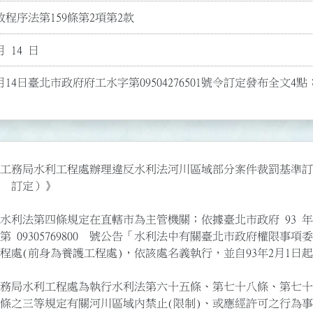
程序法第159條第2項第2款
月 14 日
月14日臺北市政府府工水字第09504276501號令訂定發布全文4
工務局水利工程處辦理違反水利法河川區域部分案件裁罰基準訂定
                                   

水利法第四條規定在直轄市為主管機關；依據臺北市政府 93 年 1 
第 09305769800  號公告「水利法中有關臺北市政府權限事項委任
程處(前身為養護工程處)，依該處名義執行，並自93年2月1日起實
                                                       
務局水利工程處為執行水利法第六十五條、第七十八條、第七十八
條之三等規定有關河川區域內禁止(限制)、或應經許可之行為事項