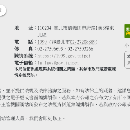
策
地 址
110204 臺北市信義區市府路1號8樓東
北區
電 話
1999
(非臺北市
02-27208889
)
小
傳 真
02-27596695、02-27593266
陳情系統
https://1999.gov.taipei
電子信箱
la_laws@gov.taipei
本局信箱係處理與系統相關之問題，其餘市政問題請至陳
情系統反映。
索，並不提供法規及法律諮詢之服務，如有法律上的疑義，建議
提供之電子檔或書面編排製作，若與本府公報之公布文字有所不
各主管機關網站所發布之法規資料蒐集編排製作，若與政府公報
網站管理人員，我們會即刻修正。