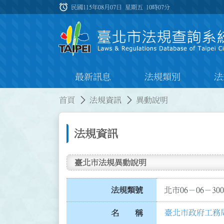
跳到主要內容
alarm
:::
民國115年08月07日 星期五
10時07分
最新訊息
法規類別
法
:::
:::
首頁
法規資訊
異動說明
法規資訊
臺北市法規異動說明
法規類號
北市06－06－300
臺北市政府工務
名 稱