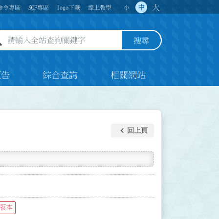
大
中
命令專區
SOP專區
logo下載
線上教學
小
全站查詢關鍵字欄位
搜尋
預告
綜合查詢
相關網站
keyboard_arrow_left
回上頁
版本