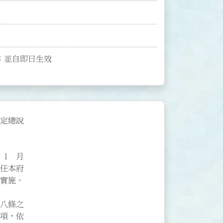
點；並自即日生效
總說

 月

本府

施。

    

條之

，依
