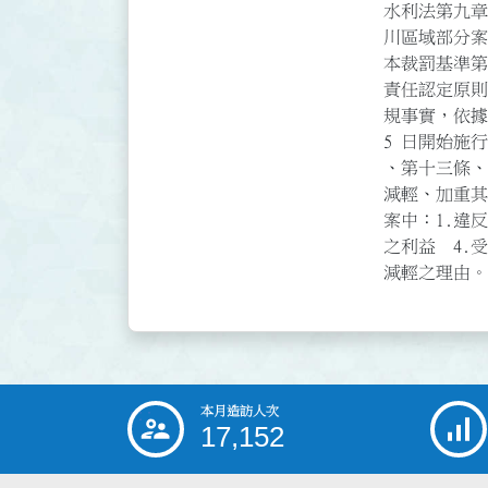
水利法第九章
川區域部分案件
本裁罰基準第
責任認定原則
規事實，依據
5 日開始施
、第十三條、
減輕、加重其
案中：1.違反
之利益  4
減輕之理由。
本月造訪人次
:::
17,152