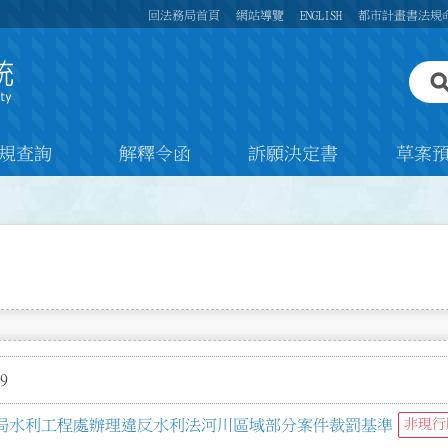
回法務局首頁
網站導覽
ENGLISH
都市計畫書法規
規查詢
解釋令函
訴願決定書
草案
9
局水利工程處辦理違反水利法河川區域部分案件裁罰基準
非現行