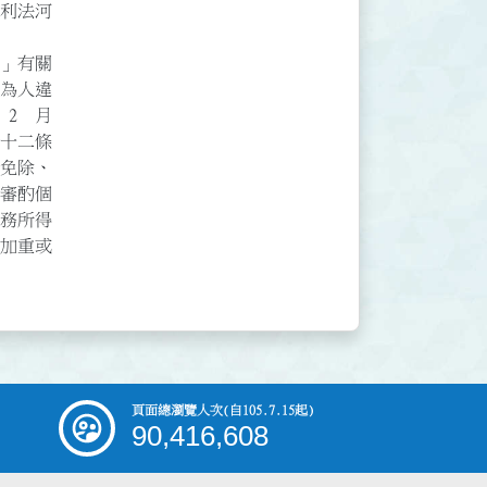
法河

  

有關

人違

 月

二條

除、

酌個

所得

重或

頁面總瀏覽人次
(自105.7.15起)
90,416,608