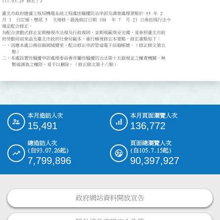
111.03.29 修正）》

臺北市政府捷運工程局機電系統工程處性騷擾防治申訴及調查處理要點於 95 年 2

月 3  日訂頒，歷經 5  次增修，最後修訂日期 108  年 7  月 23 日係依現行法令

規定配合修正。

為配合滾動式修正定期檢視市法規及行政規則，並期規範周妥完備，爰參照臺北市政

府勞動局前來函及臺北市政府社會局範本，重行檢視修正本要點，修正重點如下：

一、因應本處公務信箱網域變更，配合修正申訴管道電子信箱帳號。（修正條文第五

    點）

二、本處設置性騷擾申訴處理委員會非屬性騷擾防治法第十五條規定之權責機關，無

    暫緩調查之權限，爰予以刪除。（修正條文第十八點）
本月造訪人次
本月頁面瀏覽人次
:::
15,491
136,772
總造訪人次
頁面總瀏覽人次
(自93.07.26起)
(自105.7.15起)
7,799,896
90,397,927
政府網站資料開放宣告