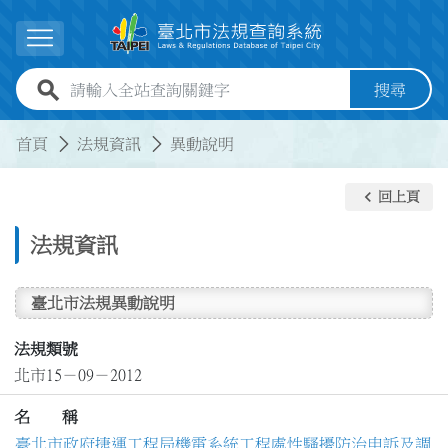
跳到主要內容
展開選單
全站查詢關鍵字欄位
搜尋
:::
:::
首頁
法規資訊
異動說明
keyboard_arrow_left
回上頁
法規資訊
臺北市法規異動說明
法規類號
北市15－09－2012
名 稱
臺北市政府捷運工程局機電系統工程處性騷擾防治申訴及調