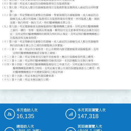
（六）第六條：明定成人癌症防治篩檢服務項目及服務對象。

（七）第七條：明定成人整合性篩檢服務項目及服務對象並應與成人癌症防治同時實

      施。

（八）第八條：明定學齡前兒童整合性篩檢、學童氣喘防治過敏篩檢、成人癌症防治

      篩檢及成人整合性篩檢之服務項目及服務對象如有變更，併同服務人數、補助

      金額、執行時間、執行方式、特約醫療機構名單公告。

（九）第九條：明定健康檢查及篩檢服務特約醫療機構之資格，另明定特約醫療機構

      之簽約、續約、管理、服務品質維護、費用給付及注意事項等規定由衛生局訂

      定，及明定特約醫療機構特約期間及契約終止規定，及明定特約醫療機構應公

      告服務流程及檢查時間。

（十）第十條：明定學齡前兒童整合性篩檢、成人癌症防治篩檢及成人整合性篩檢得

      與行政院衛生署公告之預防保健服務合併實施。

（十一）第十一條：明定符合資格者，於公告期間內接受健康檢查或篩檢服務；及明

        定特約醫療機構應確認受檢者之資格。

（十二）第十二條：明定受檢者另行施作其他檢查，應自行負擔檢查所需之費用。

（十三）第十三條：明定特約醫療機構對受檢者回診、未回診應配合及執行事項。

（十四）第十四條：明定特約醫療機構服務給付之申請方式。另明定衛生局給付特約

        醫療機構服務費用之時程，及明定衛生署公告預防保健服務部分之費用，特

        約醫療機構應依中央健康保險局之規定申請。

（十五）第十五條：明定本辦法所需經費來源。

（十六）第十六條：明定本辦法施行日期。
本月造訪人次
本月頁面瀏覽人次
:::
16,135
147,318
總造訪人次
頁面總瀏覽人次
(自93.07.26起)
(自105.7.15起)