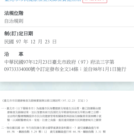
法規位階
自治規則
制(訂)定日期
民國 97 年 12 月 23 日
沿 革
中華民國97年12月23日臺北市政府（97）府法三字第
09733334000號令訂定發布全文14條；並自98年1月1日施行
《臺北市市民健康檢查及篩檢實施辦法條文總說明（97.12.23  訂定）》

一、臺北市（以下簡稱本市）為維護市民身體健康及增進生活品質，雖已陸續藉由健

    康檢查及篩檢結果，加以落實疾病次段預防及早期發現疾病及早期治療之目標，

    並由特約醫療機構提供市民自我健康管理相關衛教與諮詢及檢驗異常個案轉介就

    醫，以減輕醫療成本、家庭、社會之負擔，進而達到健康市民與健康城市之願景

    。

二、惟依據民國 89 年行政院衛生署全國學童調查資料顯示，7 歲兒童齲齒盛行率

    89.5% 、齲蝕指數 5.29 顆；12  歲兒童齲齒盛行率 66.5%、齲蝕指數 3.31 顆
