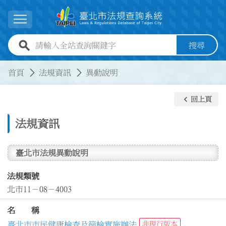
跳到主要內容
展開選單
全站查詢關鍵字欄位
搜尋
:::
:::
首頁
法規資訊
異動說明
keyboard_arrow_left
回上頁
法規資訊
臺北市法規異動說明
法規類號
北市11－08－4003
名 稱
臺北市市民健康檢查及篩檢實施辦法
非現行版本