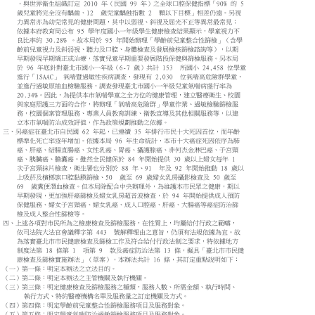
    ，與世界衛生組織訂定 2010 年（民國 99 年）之全球口腔保健指標「90% 的 5

    歲兒童將完全沒有齲齒、12  歲兒童齲蝕指數 2  顆以下目標」相差仍遠。另視

    力異常亦為幼兒常見的健康問題，其中以弱視、斜視及屈光不正等異常最常見；

    依據本府教育局公布 95 學年度國小一年級學生健康檢查結果顯示，學童視力不

    良比率約 30.28% 。故本局於 95 年開始辦理「學齡前兒童整合性篩檢」（含學

    齡前兒童視力及斜弱視、聽力及口腔、身體檢查及發展檢核篩檢諮詢等），以期

    早期發現早期矯正或治療，落實兒童早期重要發展階段保健與篩檢服務。另本局

    於 96 年底針對臺北市國小一年級（6-7 歲）共計 153  所國小 24,458 位學童

    進行「ISAAC」 氣喘暨過敏性疾病調查，發現有 2,030  位氣喘高危險群學童，

    並進行過敏原抽血檢驗服務，調查發現臺北市國小一年級兒童氣喘病盛行率為

    20.34%。因此，為提供本市氣喘學童之全方位的健康管理，建立醫療衛生、校園

    與家庭照護三方面的合作，將辦理「氣喘高危險群」學童作業、過敏檢驗篩檢服

    務，校園個案管理服務、專業人員教育訓練、衛教宣導及其他相關服務等，以建

    立本市氣喘防治成效評值，作為政策規劃推動之依據。

三、另癌症在臺北市自民國 62 年起，已連續 35 年排行市民十大死因首位，而年齡

    標準化死亡率逐年增加。依據本局 96 年生命統計，本市十大癌症死因依序為肺

    癌、肝癌、結腸直腸癌、女性乳癌、胃癌、攝護腺癌、非何杰金淋巴癌、子宮頸

    癌、胰臟癌、膽囊癌。雖然全民健保於 84 年開始提供 30 歲以上婦女每年 1  

    次子宮頸抹片檢查，衛生署也分別於 88 年、91  年及 92 年開始推動 18 歲以

    上吸菸及檳榔族口腔黏膜篩檢、50  歲至 69 歲婦女乳房攝影檢查及 50 歲至

    69  歲糞便潛血檢查。但本局除配合中央辦理外，為維護本市民眾之健康，期以

    早期發現，更加強肝癌篩檢及婦女乳房超音波檢查，於 94 年開始提供成人預防

    保健服務、婦女子宮頸癌、婦女乳癌、成人口腔癌、肝癌、大腸癌等癌症防治篩

    檢及成人整合性篩檢等。

四、上述各項對市民所為之檢康檢查及篩檢服務，在性質上，均屬給付行政之範疇，

    依司法院大法官會議釋字第 443  號解釋理由之意旨，仍須有法規依據為宜。故

    為落實臺北市市民健康檢查及篩檢工作及符合給付行政法制之要求，特依據地方

    制度法第 18 條第 1  項第 9  款及癌症防治法第 13 條，擬具「臺北市市民健

    康檢查及篩檢實施辦法」（草案），本辦法共計 16 條，其訂定重點說明如下：

（一）第一條：明定本辦法之立法目的。

（二）第二條：明定本辦法之主管機關及執行機關。

（三）第三條：明定健康檢查及篩檢服務之種類，服務人數、所需金額、執行時間、

      執行方式、特約醫療機構名單及服務量之訂定機關及方式。

（四）第四條：明定學齡前兒童整合性篩檢服務項目及服務對象。

（五）第五條：明定學童氣喘防治過敏篩檢服務項目及服務對象。
