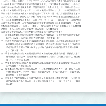
十九日以北市教人字第○九九三七二○二九○○號函頒訂定「臺北市政府教育局所屬

公立高級中等以下學校處理不適任教師補充規定」（以下簡稱本補充規定），供各校

辦理不適任教師案件時運用參考，並歷經民國九十九年八月十九日、民國一百零一年

八月六日、民國一百零三年五月二十六日、民國一百零四年五月二十六日及民國一百

零四年十月十四日五次修正。茲依教育部一百零六年六月二十八日臺教授國部字第一

○六○○五六四三二號函略以，修正「處理高級中等以下學校不適任教師應行注意事

項」（以下簡稱應行注意事項），並自 106  年 8  月 1  日生效一案；經查該應行

注意事項新增第四點，主管機關應設教師專業審查委員會（以下簡稱專審會），協助

學校處理教師法第 14 條第 1  項第 14 款所定教學不力或不能勝任工作有具體事實

之情事，爰修正本補充規定暨處理作業流程圖，以符實際需要。

本補充規定暨流程圖配合前開教育部注意事項修正重點說明如下：

一、為免牴觸教育部訂頒有關處理不適任教師之相關規範，爰修正應先依循教育部訂

    頒之法令規範，再依本局訂頒之補充規定。（修正第一點）

二、為符教育部修正法規對主管機關應設專審會部分及簡化各校對於處理疑似不適任

    教師其眾多態樣能達具體明確之適用需要，將本補充規定第二點後段「不適任教

    師處理作業流程圖一至圖五辦理」修正為「處理不適任教師作業流程圖一及圖二

    」。（修正第二點）

三、將本補充規定第三點，體罰或霸凌學生，造成其身心嚴重侵害者，其後段文字「

    及行為違反相關法令，經有關機關查證屬實者」刪除，併同修正相關文字及流程

    圖（一）。（修正第三點）

四、新增本補充規定第四點，明列專審會之組成及運作與調查小組及輔導小組之遴聘

    條件及運作。（增訂第四點）

五、變更本補充規定原第四點為第五點，另為能與教育部法規內容一致，刪除「或違

    反聘約情節重大」之文字，並配合專審會之設置，爰修正流程內容，依處理流程

    圖二辦理。（修正第五點）

六、為簡化各校對於處理疑似不適任教師其眾多態樣能達具體明確之適用，爰刪除本

    補充規定原第五點及第六點，併同刪除流程圖（三）、（四）及（五）。（刪除

    第六點）