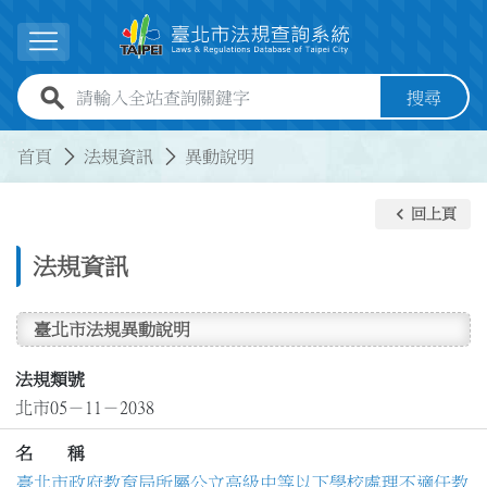
跳到主要內容
展開選單
全站查詢關鍵字欄位
搜尋
:::
:::
首頁
法規資訊
異動說明
keyboard_arrow_left
回上頁
法規資訊
臺北市法規異動說明
法規類號
北市05－11－2038
名 稱
臺北市政府教育局所屬公立高級中等以下學校處理不適任教