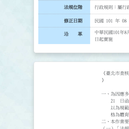
法規位階
行政規則：屬行政
修正日期
民國 101 年 08
中華民國101年8
沿 革
日起實施
《臺北市查核一
》

一、為因應多變
    21  日函頒「臺北市處理一般消費事件查核作業要點」（以下簡稱本作業要點）

    以為規範。鑒於本府法規委員會與本府訴願審議委員會合併為法務局；體育處升

    格為體育局，重新檢討修正本作業要點第三點及第十點。

二、本作業要
（一）「法規