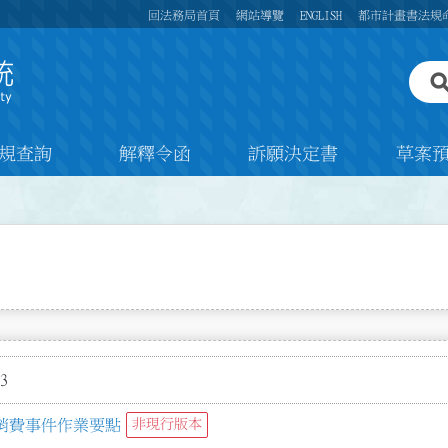
回法務局首頁
網站導覽
ENGLISH
都市計畫書法規
規查詢
解釋令函
訴願決定書
草案
3
消費事件作業要點
非現行版本