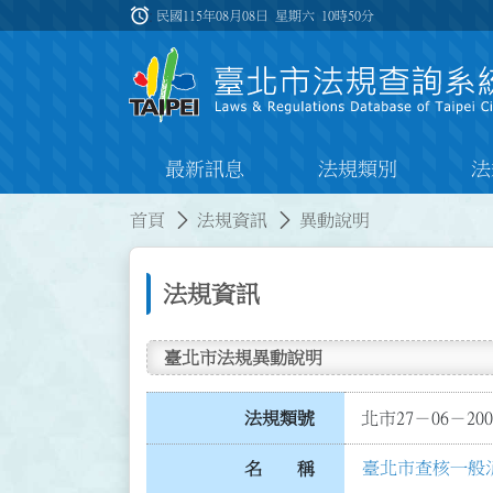
跳到主要內容
alarm
:::
民國115年08月08日 星期六
10時50分
最新訊息
法規類別
法
:::
:::
首頁
法規資訊
異動說明
法規資訊
臺北市法規異動說明
法規類號
北市27－06－200
臺北市查核一般
名 稱