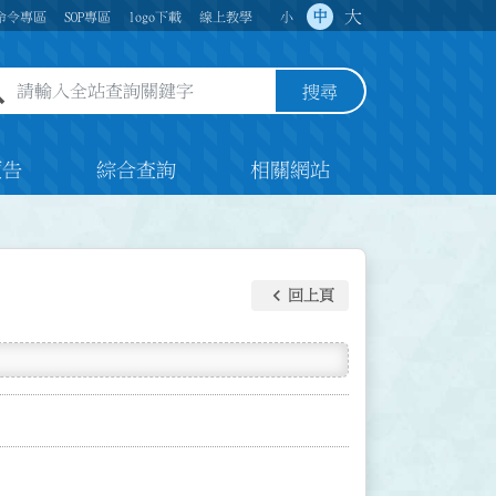
大
中
命令專區
SOP專區
logo下載
線上教學
小
全站查詢關鍵字欄位
搜尋
預告
綜合查詢
相關網站
keyboard_arrow_left
回上頁