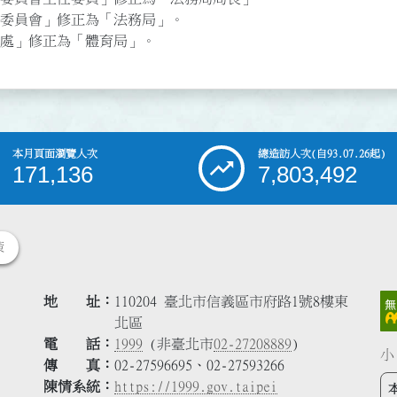
委員會」修正為「法務局」。

處」修正為「體育局」。
本月頁面瀏覽人次
總造訪人次
(自93.07.26起)
171,136
7,803,492
策
地 址
110204 臺北市信義區市府路1號8樓東
北區
電 話
1999
(非臺北市
02-27208889
)
小
傳 真
02-27596695、02-27593266
陳情系統
https://1999.gov.taipei