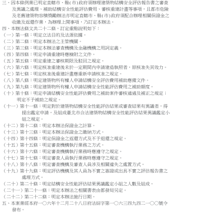
三、因本條例業已明定直轄市、縣(市)政府須辦理建築物結構安全評估報告書之審查

    及異議之處理、補助結構安全性能評估費用、審核重建計畫等事項，且都市危險

    及老舊建築物容積獎勵辦法亦明定直轄市、縣(市)政府須配合辦理相關保證金之

    收繳及返還作業，為辦理上開事項，乃訂定本辦法。

四、本辦法條文共二十二條，訂定重點說明如下：

（一）第一條：明定立法目的及法源依據。

（二）第二條：明定本辦法之主管機關。

（三）第三條：明定本辦法審查機構及金融機構之用詞定義。

（四）第四條：明定申請重建時應檢附之文件。

（五）第五條：明定重建之審核期限及駁回之規定。

（六）第六條：明定核准重建後未於一定期間內申請建造執照者，原核准失其效力。

（七）第七條：明定核准後重建計畫應重新申請核准之規定。

（八）第八條：明定建築物所有權人申請結構安全評估費用補助應備文件。

（九）第九條：明定建築物所有權人申請結構安全性能評估費用之補助額度。

（十）第十條：明定申請結構安全性能評估費用之補助案件審核通過及補正之規定；

      明定不予補助之規定。

（十一）第十一條：明定對於建築物結構安全性能評估結果或審查結果有異議者，得

        提出鑑定申請，及組成臺北市合法建築物結構安全性能評估結果異議鑑定小

        組之規定。

（十二）第十二條：明定本辦法保證金之計算。

（十三）第十三條：明定本辦法保證金之繳納方式。

（十四）第十四條：明定保證金之返還方式及不予退還之規定。

（十五）第十五條：明定審查機構執行業務之方式。

（十六）第十六條：明定審查機構執行業務時應遵守之規定。

（十七）第十七條：明定審查人員執行業務時應遵守之規定。

（十八）第十八條：明定審查機構及審查人員涉及相關違失之處置方式。

（十九）第十九條：明定評估機構及其人員為不實之簽證或出具不實之評估報告書之

        處理方式。

（二十）第二十條：明定結構安全性能評估結果異議鑑定小組之人數及組成。

（二十一）第二十一條：明定本辦法之相關書表由都發局另定。

（二十二）第二十二條：明定本辦法施行日期。

五、本案業經本府一○六年十二月二十八日府法綜字第一○六三四九四二一○○號令
