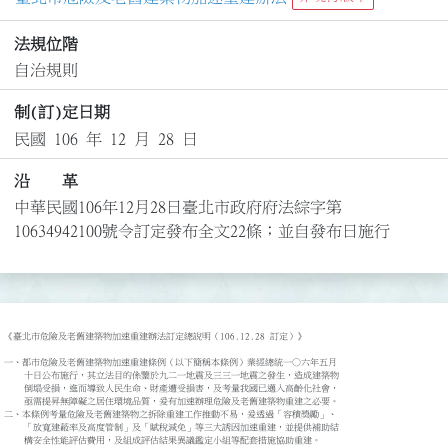
法規位階
自治規則
制(訂)定日期
民國 106 年 12 月 28 日
沿 革
中華民國106年12月28日臺北市政府府法綜字第
10634942100號令訂定發布全文22條；並自發布日施行
《臺北市危險及老舊建築物加速重建辦法訂定總說明（106.12.28 訂定）》

一、都市危險及老舊建築物加速重建條例（以下簡稱本條例）業經總統一○六年五月

    十日公布施行，其立法目的係鑒於九二一地震及三三一地震之發生，造成建築物

    倒塌受損，進而導致人民生命、財產遭受損害，及考量我國已邁入高齡化社會，

    亟需提昇無障礙之居住環境品質，爰有加速辦理危險及老舊建築物重建之必要。

二、本條例考量危險及老舊建築物之拆除重建工作推動不易，爰透過「容積獎勵」、

    「放寬建蔽率及高度管制」及「賦稅減免」等三大誘因加速重建，並提供補助結

    構安全性能評估費用，及組成評估結果異議鑑定小組等配套措施協助重建。
