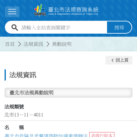
跳到主要內容
展開選單
全站查詢關鍵字欄位
搜尋
:::
:::
首頁
法規資訊
異動說明
keyboard_arrow_left
回上頁
法規資訊
臺北市法規異動說明
法規類號
北市13－11－4011
名 稱
臺北市危險及老舊建築物加速重建辦法
非現行版本