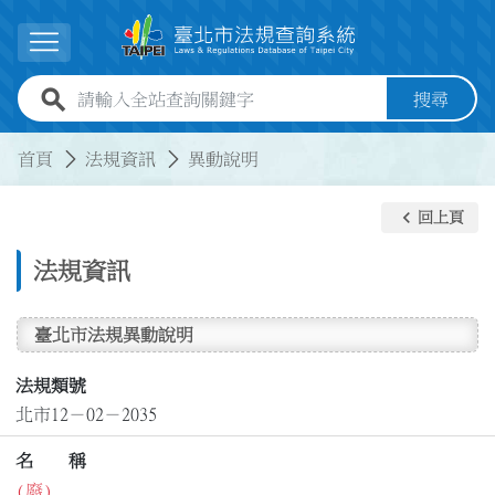
跳到主要內容
展開選單
全站查詢關鍵字欄位
搜尋
:::
:::
首頁
法規資訊
異動說明
keyboard_arrow_left
回上頁
法規資訊
臺北市法規異動說明
法規類號
北市12－02－2035
名 稱
(廢)