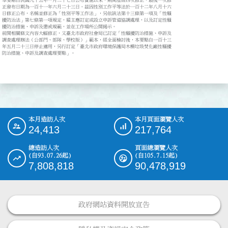
本要點自民國九十五年一月二十七日公布實施以來，期間歷經四次修正，最後一次修

正發布日期為一百十一年六月二十三日。茲因性別工作平等法於一百十二年八月十六

日修正公布，名稱並修正為「性別平等工作法」，另依該法第十三條第一項及「性騷

擾防治法」第七條第一項規定，雇主應訂定或設立申訴管道協調處理，以及訂定性騷

擾防治措施、申訴及懲戒規範，並在工作場所公開揭示。

前開相關條文內容大幅修正，又臺北市政府社會局已訂定「性騷擾防治措施、申訴及

調查處理辦法（公部門、部隊、學校版）」範本，經全面檢討後，本要點自一百十三

年五月二十三日停止適用，另行訂定「臺北市政府環境保護局木柵垃圾焚化廠性騷擾

防治措施、申訴及調查處理要點」。

本月造訪人次
本月頁面瀏覽人次
:::
24,413
217,764
總造訪人次
頁面總瀏覽人次
(自93.07.26起)
(自105.7.15起)
7,808,818
90,478,919
政府網站資料開放宣告