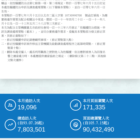
權益，依性騷擾防治法第七條第一項、第二項規定，特於一百零七年六月十五日訂定

本處性騷擾防治申訴及調查處理要點（以下簡稱本要點），並自一百零七年六月一日

生效。

本要點於一百零七年六月十五日以北市二區人字第 10730990700  號函訂頒後，為應

實務運作需要及配合相關法令更迭，歷經一百一十一年四月二十日、一百一十一年八

月十日及一百一十三年五月二十八日等三次修正。

本次為配合主管機關臺北市政府社會局一百一十三年六月修正「性騷擾防治措施、申

訴及調查處理要點（範本）」，並切合實務運作需求，爰擬具本要點部分條文修正草

案，其修正重點如下：

一、修正性騷擾申訴紀錄應載明事項。（修正要點第九點）

二、修正性騷擾申訴案件移送主管機關及啟動調查處理程序之起算時間點。（修正要

    點第十點）

三、刪除本處受僱人、處長利用職務之便對他人為性騷擾，依法應對被害人為回復名

    譽之適當處分時，本處應提供適當協助之規定。（刪除條文第二十二點，其後條

    文點次遞移）

本月造訪人次
本月頁面瀏覽人次
:::
19,096
171,335
總造訪人次
頁面總瀏覽人次
(自93.07.26起)
(自105.7.15起)
7,803,501
90,432,490