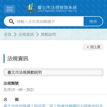
跳到主要內容
展開選單
全站查詢關鍵字欄位
搜尋
:::
:::
首頁
法規資訊
異動說明
keyboard_arrow_left
回上頁
法規資訊
臺北市法規異動說明
法規類號
北市15－09－2021
名 稱
臺北市政府捷運工程局第二區工程處性騷擾防治措施申訴及