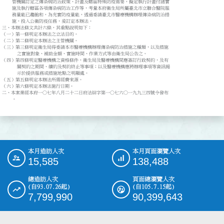
    管機關訂定之傳染病防治政策、計畫及轄區特殊防疫需要，擬定執行計畫付諸實

    施及執行轄區各項傳染病防治工作等，考量本府衛生局所屬臺北市立聯合醫院服

    務量能已趨飽和，為充實防疫量能，透過委請臺北市醫療機構辦理傳染病防治措

    施，投入公衛防疫任務，爰訂定本辦法。

三、本辦法條文共計六條，其重點說明如下：

（一）第一條明定本辦法之立法目的。

（二）第二條明定本辦法之主管機關。

（三）第三條明定衛生局得委請本市醫療機構辦理傳染病防治措施之種類，以及措施

      之實施對象、補助金額、實施時間、作業方式等由衛生局公告之。

（四）第四條明定醫療機構之資格條件，衛生局及醫療機構間應簽訂行政契約，及有

      關契約之期間、續約及契約終止等事項；以及醫療機構應將辦理事項等資訊揭

      示於提供服務或措施地點之明顯處。

（五）第五條明定本辦法所需經費來源。

（六）第六條明定本辦法施行日期。

二、本案業經本府一○七年八月二十二日府法綜字第一○七六○一九九三四號令發布

    。
本月造訪人次
本月頁面瀏覽人次
:::
15,585
138,488
總造訪人次
頁面總瀏覽人次
(自93.07.26起)
(自105.7.15起)
7,799,990
90,399,643