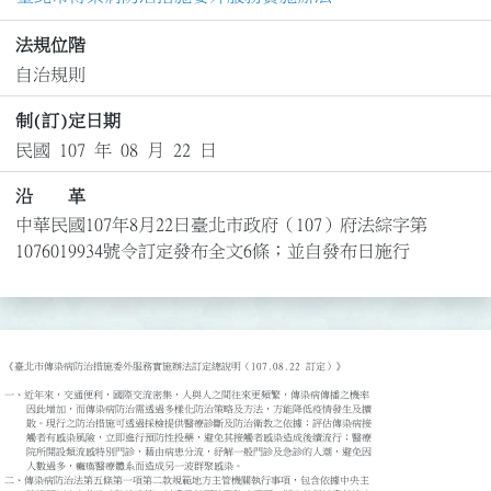
法規位階
自治規則
制(訂)定日期
民國 107 年 08 月 22 日
沿 革
中華民國107年8月22日臺北市政府（107）府法綜字第
1076019934號令訂定發布全文6條；並自發布日施行
《臺北市傳染病防治措施委外服務實施辦法訂定總說明（107.08.22 訂定）》

一、近年來，交通便利，國際交流密集，人與人之間往來更頻繁，傳染病傳播之機率

    因此增加，而傳染病防治需透過多樣化防治策略及方法，方能降低疫情發生及擴

    散。現行之防治措施可透過採檢提供醫療診斷及防治衛教之依據；評估傳染病接

    觸者有感染風險，立即進行預防性投藥，避免其接觸者感染造成後續流行；醫療

    院所開設類流感特別門診，藉由病患分流，紓解一般門診及急診的人潮，避免因

    人數過多，癱瘓醫療體系而造成另一波群聚感染。

二、傳染病防治法第五條第一項第二款規範地方主管機關執行事項，包含依據中央主
