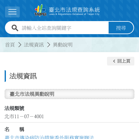
跳到主要內容
展開選單
全站查詢關鍵字欄位
搜尋
:::
:::
首頁
法規資訊
異動說明
keyboard_arrow_left
回上頁
法規資訊
臺北市法規異動說明
法規類號
北市11－07－4001
名 稱
臺北市傳染病防治措施委外服務實施辦法