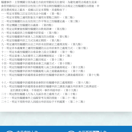
騷擾事件，主管機關分別為臺北市政府勞動局及社會局，為避免適用法規產生混淆，

參照勞動局訂定同時符合性別工作平等法與性騷擾防治法規定之性騷擾防治措施、申

訴及懲戒規定之範本，爰據以訂定本要點，其重點如下：

一、明定本要點之訂定目的及法令依據。（第一點）

二、明定本要點之適用對象及不適用本要點之情形。（第二點）

三、明定性騷擾防治法及性別工作平等法之性騷擾定義。（第三點）

四、明定機關之性騷擾防治義務。（第四點）

五、明定定期實施相關性騷擾防治教育訓練。（第五點）

六、明定本處提供之性騷擾申訴管道。（第六點）

七、明定性騷擾案件被害人之保護及防治措施。（第七點）

八、明定性騷擾申訴之方式及補正期限。（第八點）

九、明定適用性騷擾防治法之申訴未依限補正之處理流程。（第九點）

十、明定非本處權責之適用性騷擾防治法申訴案件之處理方式。（第十點）

十一、明定本處性騷擾防治委員會之設立及職掌。（第十一點）

十二、明定當事人為派遣勞工之調查機制規定。（第十二點）

十三、明定性騷擾申訴案件之撤回規定。（第十三點）

十四、明定性騷擾申訴處理委員會之決議方式。（第十四點）

十五、明定性騷擾申訴案件相關處理人員之保密義務規定。（第十五點）

十六、明定性騷擾申訴案件相關處理人員之迴避義務規定。（第十六點）

十七、明定性騷擾申訴處理委員會對於性騷擾申訴案件之調查處理原則。（第十七點

      ）

十八、明定性騷擾申訴處理委員會對於性騷擾申訴之處理期限。（第十八點）

十九、明定性騷擾申訴處理委員會對於騷擾申訴之調查決議及申訴案件之救濟途徑，

      並於調查完畢後，不得就同一事件再提申訴。（第十九點）

二十、明定對性騷擾人行為人及誣告者之處理方式。（第二十點）

二十一、明定性騷擾事件之追蹤管考及預防措施。（第二十一點）

二十二、明定不得對申訴人因提出申訴而給予不利處置。（第二十二點）