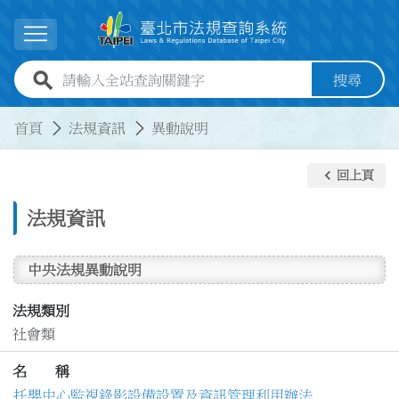
跳到主要內容
展開選單
全站查詢關鍵字欄位
搜尋
:::
:::
首頁
法規資訊
異動說明
keyboard_arrow_left
回上頁
法規資訊
中央法規異動說明
法規類別
社會類
名 稱
托嬰中心監視錄影設備設置及資訊管理利用辦法