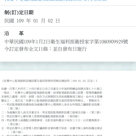
制(訂)定日期
民國 109 年 01 月 02 日
沿 革
中華民國109年1月2日衛生福利部衛授家字第1080909929號
令訂定發布全文11條；並自發布日施行
《托嬰中心監視錄影設備設置及資訊管理利用辦法總說明（109.01.02 訂定）》

依據一百零八年四月二十四日修正公布之兒童及少年福利與權益保障法第七十七條之

一規定：「托嬰中心應裝設監視錄影設備。前項監視錄影設備之設置、管理與攝錄影

音資料之處理、利用、查閱、保存方式與期限及其他相關事項之辦法，由中央主管機

關定之。」爰訂定「托嬰中心監視錄影設備設置及資訊管理利用辦法」，要點如次：

一、明定監視錄影設備係指為維護托嬰中心環境與人身安全所裝設之攝錄影音設備。

    （第二條）

二、為維護托育人員及兒童安全，明定裝設監視錄影設備之區域及功能。（第三條）

三、明定托嬰中心應有專人管理與維護監視錄影設備。（第四條）

四、明定專責人員應配合辦理事項，及影音資料應至少保存三十日，以符實務需求。

    （第五條）

五、明定托嬰中心及管理人對於攝錄影音資料應予保密，並遵守個人資料保護法規定

    。（第六條）
