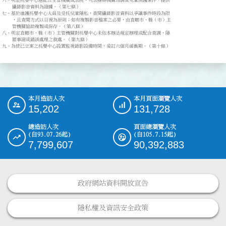
六、明定托嬰中心應配合主管機關或法院、司法檢察機關為調查兒童保護案件，提供

    攝錄影音資料為證據。（第七條）

七、基於維護托嬰中心人員及受托兒童隱私，查閱攝錄影音資料以爭議事件時段為限

    ，且查閱方式以目視為原則；如有複製影音檔案之必要，由直轄市、縣（市）主

    管機關協助複製或保存。（第八條）

八、明定直轄市、縣（市）主管機關對托嬰中心未依本辦法規定辦理或配合查調，隱

    匿事證或錯誤處理之裁處。（第九條）

九、為使已立案之托嬰中心設置監視錄影設備時間，爰訂六個月緩衝期。（第十條）
本月造訪人次
本月頁面瀏覽人次
:::
15,202
131,728
總造訪人次
頁面總瀏覽人次
(自93.07.26起)
(自105.7.15起)
7,799,607
90,392,883
政府網站資料開放宣告
隱私權及資訊安全政策