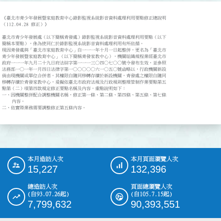
《臺北市青少年發展暨家庭教育中心錄影監視系統影音資料處理利用要點修正總說明

（112.04.28 修正）》

臺北市青少年發展處（以下簡稱青發處）錄影監視系統影音資料處理利用要點（以下

簡稱本要點），係為使同仁於錄影監視系統影音資料處理利用有所依循。

現因青發處與「臺北市家庭教育中心」自一一一年十月一日起整併，更名為「臺北市

青少年發展暨家庭教育中心」（以下簡稱青發家教中心），機關組織規程業經臺北市

政府一一一年九月二十九日府法綜字第一一一三○四○七○○號令發布生效，並參照

法務部一○一年一月四日法律字第一○○○○○六一○五○號函略以，行政機關新設

倘由現機關或單位合併者，其權限自隨同移轉存續於新設機關，青發處之權限自隨同

移轉存續於青發家教中心，爰擬依臺北市政府法規及行政規則整理管制作業要點第五

點第（二）項第四款規定修正要點名稱及內容，重點說明如下：

一、因機關整併配合調整機關名稱，修正第一條、第二條、第四條、第五條、第七條

    內容。

二、依實際業務需要調整修正第五條內容。
本月造訪人次
本月頁面瀏覽人次
:::
15,227
132,396
總造訪人次
頁面總瀏覽人次
(自93.07.26起)
(自105.7.15起)
7,799,632
90,393,551