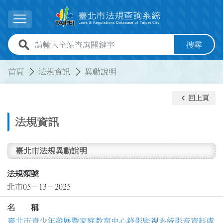
跳到主要內容
展開選單
全站查詢關鍵字欄位
搜尋
:::
:::
首頁
法規資訊
異動說明
keyboard_arrow_left
回上頁
法規資訊
臺北市法規異動說明
法規類號
北市05－13－2025
名 稱
臺北市青少年發展暨家庭教育中心錄影監視系統影音資料處