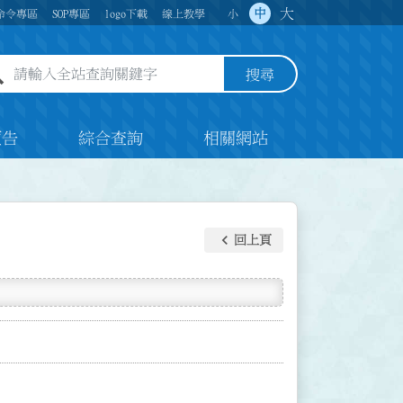
大
中
命令專區
SOP專區
logo下載
線上教學
小
全站查詢關鍵字欄位
搜尋
預告
綜合查詢
相關網站
keyboard_arrow_left
回上頁