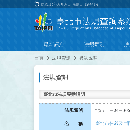
跳到主要內容
alarm
:::
民國115年08月09日 星期日
12時41分
最新訊息
法規類別
法
:::
:::
首頁
法規資訊
異動說明
法規資訊
臺北市法規異動說明
法規類號
北市31－04－306
臺北市信義及西
名 稱