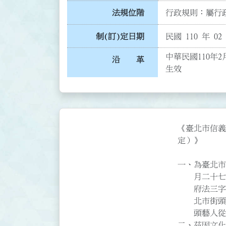
法規位階
行政規則：屬行政
制(訂)定日期
民國 110 年 02
中華民國110年2
沿 革
生效
《臺北市信義及
定）》

一、為臺北市
    月二十七日訂定「臺北市街頭藝人從事藝文活動許可辦法」以臺北市政府（94）

    府法三字第０九四一三九二三三００號令發布。並於一０七年四月一日發布「臺

    北市街頭藝人從事藝文活動管理要點」、一０八年四月一日發布修正「臺北市街

    頭藝人從事藝文活動申請許可審議作業要點」據以執行相關審議許可規定。

二、茲因文化