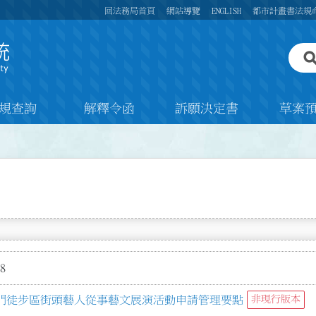
回法務局首頁
網站導覽
ENGLISH
都市計畫書法規
規查詢
解釋令函
訴願決定書
草案
8
門徒步區街頭藝人從事藝文展演活動申請管理要點
非現行版本