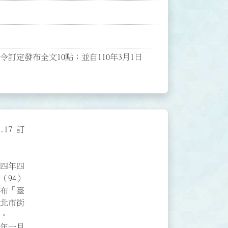
號令訂定發布全文10點；並自110年3月1日
 訂

年四

一月
