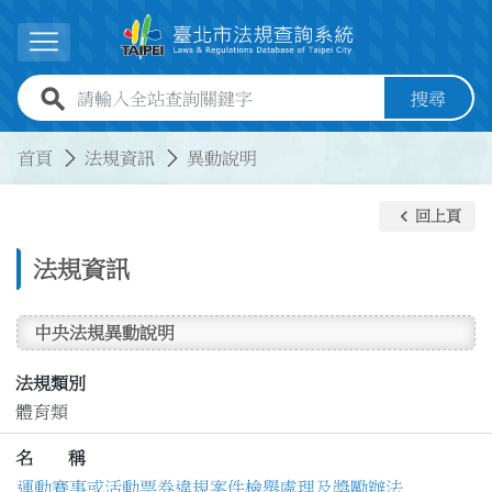
跳到主要內容
展開選單
全站查詢關鍵字欄位
搜尋
:::
:::
首頁
法規資訊
異動說明
keyboard_arrow_left
回上頁
法規資訊
中央法規異動說明
法規類別
體育類
名 稱
運動賽事或活動票券違規案件檢舉處理及獎勵辦法