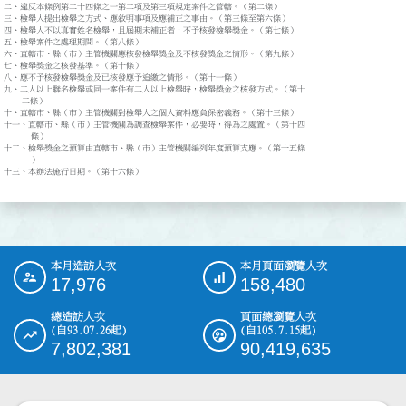
二、違反本條例第二十四條之一第二項及第三項規定案件之管轄。（第二條）

三、檢舉人提出檢舉之方式、應敘明事項及應補正之事由。（第三條至第六條）

四、檢舉人不以真實姓名檢舉，且屆期未補正者，不予核發檢舉獎金。（第七條）

五、檢舉案件之處理期間。（第八條）

六、直轄市、縣（市）主管機關應核發檢舉獎金及不核發獎金之情形。（第九條）

七、檢舉獎金之核發基準。（第十條）

八、應不予核發檢舉獎金及已核發應予追繳之情形。（第十一條）

九、二人以上聯名檢舉或同一案件有二人以上檢舉時，檢舉獎金之核發方式。（第十

    二條）

十、直轄市、縣（市）主管機關對檢舉人之個人資料應負保密義務。（第十三條）

十一、直轄市、縣（市）主管機關為調查檢舉案件，必要時，得為之處置。（第十四

      條）

十二、檢舉獎金之預算由直轄市、縣（市）主管機關編列年度預算支應。（第十五條

      ）

十三、本辦法施行日期。（第十六條）
本月造訪人次
本月頁面瀏覽人次
:::
17,976
158,480
總造訪人次
頁面總瀏覽人次
(自93.07.26起)
(自105.7.15起)
7,802,381
90,419,635