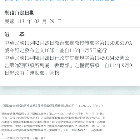
制(訂)定日期
民國 113 年 02 月 29 日
沿 革
中華民國113年2月29日教育部臺教授體部字第1130008197A
號令訂定發布全文16條；並自113年1月5日施行

中華民國114年8月28日行政院院臺規字第1145016435號公
告第2條第3項所列屬「教育部」之權責事項，自114年9月9
日起改由「運動部」管轄
《運動賽事或活動票券違規案件檢舉處理及獎勵辦法總說明（113.02.29 訂定）》

運動產業發展條例（以下簡稱本條例）第二十四條之一業於一百十三年一月三日修正

公布，以遏止以加價販售或不正方式取得運動賽事或活動票券或取票憑證等行為，期

以維護民眾觀賞運動賽事或活動的權益，確保運動賽事或活動票券正常流通。為鼓勵

民眾檢舉，並使主管機關就違規案件之處理及獎勵等相關程序有所遵循，爰訂定「運

動賽事或活動票券違規案件檢舉處理及獎勵辦法」（以下簡稱本辦法），其要點如下

：

一、本辦法之訂定依據。（第一條）
