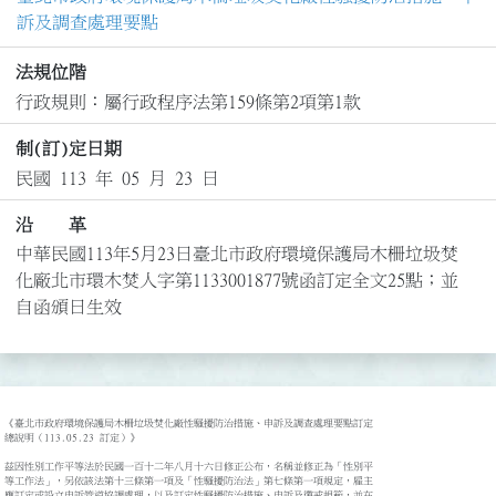
訴及調查處理要點
法規位階
行政規則：屬行政程序法第159條第2項第1款
制(訂)定日期
民國 113 年 05 月 23 日
沿 革
中華民國113年5月23日臺北市政府環境保護局木柵垃圾焚
化廠北市環木焚人字第1133001877號函訂定全文25點；並
自函頒日生效
《臺北市政府環境保護局木柵垃圾焚化廠性騷擾防治措施、申訴及調查處理要點訂定

總說明（113.05.23 訂定）》

茲因性別工作平等法於民國一百十二年八月十六日修正公布，名稱並修正為「性別平

等工作法」，另依該法第十三條第一項及「性騷擾防治法」第七條第一項規定，雇主

應訂定或設立申訴管道協調處理，以及訂定性騷擾防治措施、申訴及懲戒規範，並在
