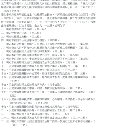
工作場所公開揭示。又上開相關條文內容已大幅修正，經全面檢討後，「臺北市政府

環境保護局木柵垃圾焚化廠性騷擾防治申訴及調查處理要點」自一百十三年五月二十

三日起停止適用。

臺北市政府社會局前已訂定「性騷擾防治措施、申訴及調查處理辦法（公部門、部隊

、學校版）」範本，爰參考前開範本、「臺北市政府各機關（構）學校處理性騷擾案

件注意事項」及臺北市政府一一三年三月七日府授人考字第一一三○一○八五○六號

函等相關規定，訂定本要點，全文共二十五點，說明如下：

一、明定本要點訂定之依據。（第一點）

二、明定性騷擾之定義。（第二點）

三、明定性騷擾之態樣。（第三點）

四、明定本廠防治性騷擾應採取之措施。（第四點）

五、明定本廠於所屬公共場所及公眾得出入場所之性騷擾防治作為。（第五點）

六、明定受害人對不同身分之性騷擾行為人提出申訴時之受理機關。（第六點）

七、明定性騷擾被害人提出申訴之時效期間。（第七點）

八、明定本廠性騷擾申訴處理委員會之設立、組成及運作。（第八點）

九、明定申訴提出方式、申訴應提供之資訊及資訊提供不全之補正。（第九點）

十、明定本廠所屬員工違反性騷擾防治法時之處理程序。（第十點）

十一、明定性騷擾事件之調查人員應行迴避之事項及相關程序。（第十一點）

十二、明定調查性騷擾事件時，應遵守之原則及方式。（第十二點）

十三、明定調查性騷擾事件必要時，得請求警察機關行政協助。（第十三點）

十四、明定性騷擾事件調查完畢後，應做成調查報告、處理建議及應載明事項。（第

      十四點）

十五、明定調查結果之通知及救濟方式。（第十五點）

十六、明定性騷擾事件之懲處、追蹤、考核及監督等事項。（第十六點）

十七、明定性騷擾事件調查進行中，任一方當事人有調解意願時之處置規定。（第十

      七點）

十八、明定提供性騷擾被害人相關諮詢協談、心理輔導、法律協助、社會福利資源及

      其他必要服務之規定。（第十八點）

十九、明定本廠性騷擾防治教育訓練之辦理方式及內容。（第十九點）

二十、明定處理性騷擾事件時，不當差別待遇禁止之規定。（第二十點）

二十一、明定對被害人個人資料保護之規定。（第二十一點）

二十二、明定本廠應提供被害人回復名譽時適當協助之規定。（第二十二點）

二十三、明定本要點於性侵害犯罪防治法第二條第一款所定之犯罪相關準用規範。（

        第二十三點）
