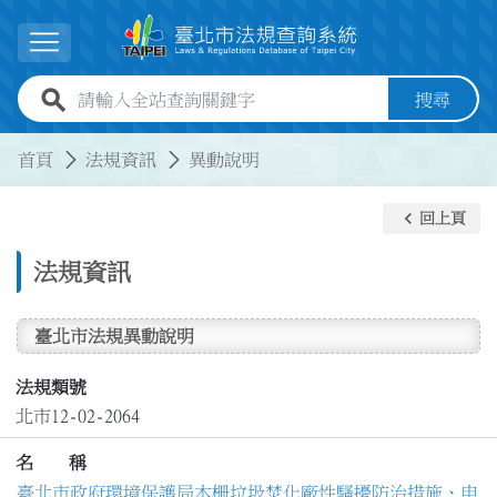
跳到主要內容
展開選單
全站查詢關鍵字欄位
搜尋
:::
:::
首頁
法規資訊
異動說明
keyboard_arrow_left
回上頁
法規資訊
臺北市法規異動說明
法規類號
北市12-02-2064
名 稱
臺北市政府環境保護局木柵垃圾焚化廠性騷擾防治措施、申