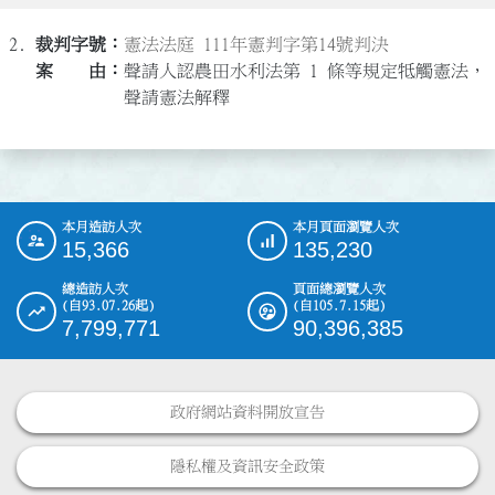
2.
憲法法庭 111年憲判字第14號判決
聲請人認農田水利法第 1 條等規定牴觸憲法，
聲請憲法解釋
本月造訪人次
本月頁面瀏覽人次
:::
15,366
135,230
總造訪人次
頁面總瀏覽人次
(自93.07.26起)
(自105.7.15起)
7,799,771
90,396,385
政府網站資料開放宣告
隱私權及資訊安全政策