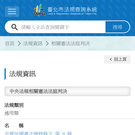
跳到主要內容
展開選單
全站查詢關鍵字欄位
搜尋
:::
:::
首頁
法規資訊
相關憲法法庭判決
keyboard_arrow_left
回上頁
法規資訊
中央法規相關憲法法庭判決
法規類別
通用類
名 稱
中華民國憲法增修條文 第 9 條