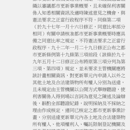
織以審議都市更新事業概要，且未確保利害關
係人知悉相關資訊及適時陳述意見之機會，與
憲法要求之正當行政程序不符。同條第二項
（於九十七年一月十六日修正，同意比率部分
相同）有關申請核准都市更新事業概要時應具
備之同意比率之規定，不符憲法要求之正當行
政程序。九十二年一月二十九日修正公布之都
市更新條例第十九條第三項前段（該條於九十
九年五月十二日修正公布將原第三項分列為第
三項、第四項）規定，並未要求主管機關應將
該計畫相關資訊，對更新單元內申請人以外之
其他土地及合法建築物所有權人分別為送達，
且未規定由主管機關以公開方式舉辦聽證，使
利害關係人得到場以言詞為意見之陳述及論辯
後，斟酌全部聽證紀錄，說明採納及不採納之
理由作成核定，連同已核定之都市更新事業計
畫，分別送達更新單元內各土地及合法建築物
所有權人、他項權利人、囑託限制登記機關及