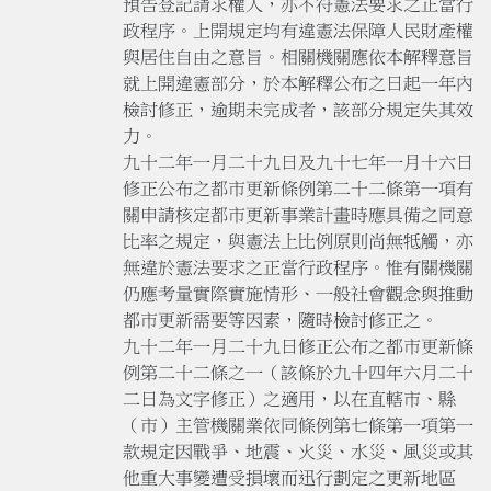
預告登記請求權人，亦不符憲法要求之正當行
政程序。上開規定均有違憲法保障人民財產權
與居住自由之意旨。相關機關應依本解釋意旨
就上開違憲部分，於本解釋公布之日起一年內
檢討修正，逾期未完成者，該部分規定失其效
力。
九十二年一月二十九日及九十七年一月十六日
修正公布之都市更新條例第二十二條第一項有
關申請核定都市更新事業計畫時應具備之同意
比率之規定，與憲法上比例原則尚無牴觸，亦
無違於憲法要求之正當行政程序。惟有關機關
仍應考量實際實施情形、一般社會觀念與推動
都市更新需要等因素，隨時檢討修正之。
九十二年一月二十九日修正公布之都市更新條
例第二十二條之一（該條於九十四年六月二十
二日為文字修正）之適用，以在直轄市、縣
（市）主管機關業依同條例第七條第一項第一
款規定因戰爭、地震、火災、水災、風災或其
他重大事變遭受損壞而迅行劃定之更新地區