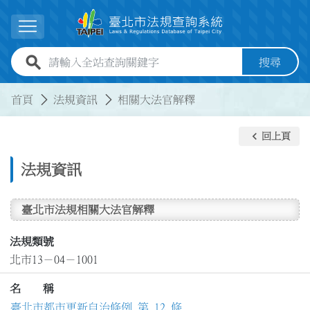
跳到主要內容
展開選單
全站查詢關鍵字欄位
搜尋
:::
:::
首頁
法規資訊
相關大法官解釋
keyboard_arrow_left
回上頁
法規資訊
臺北市法規相關大法官解釋
法規類號
北市13－04－1001
名 稱
臺北市都市更新自治條例 第 12 條