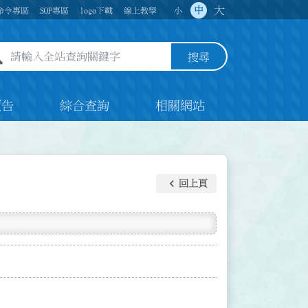
大
中
命令專區
SOP專區
logo下載
線上教學
小
全站查詢關鍵字欄位
搜尋
預告
綜合查詢
相關網站
keyboard_arrow_left
回上頁