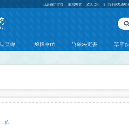
回法務局首頁
網站導覽
ENGLISH
都市計畫書法規
規查詢
解釋令函
訴願決定書
草案
2 條