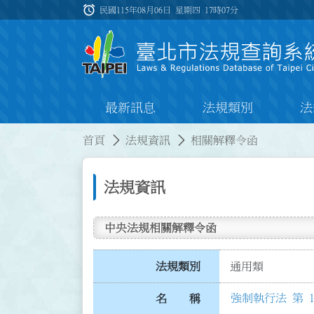
跳到主要內容
alarm
:::
民國115年08月06日 星期四
17時07分
最新訊息
法規類別
法
:::
:::
首頁
法規資訊
相關解釋令函
法規資訊
中央法規相關解釋令函
法規類別
通用類
強制執行法 第 1
名 稱