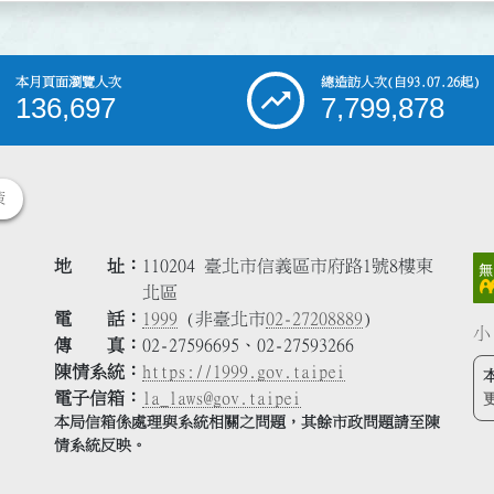
本月頁面瀏覽人次
總造訪人次
(自93.07.26起)
136,697
7,799,878
策
地 址
110204 臺北市信義區市府路1號8樓東
北區
電 話
1999
(非臺北市
02-27208889
)
小
傳 真
02-27596695、02-27593266
陳情系統
https://1999.gov.taipei
電子信箱
la_laws@gov.taipei
本局信箱係處理與系統相關之問題，其餘市政問題請至陳
情系統反映。