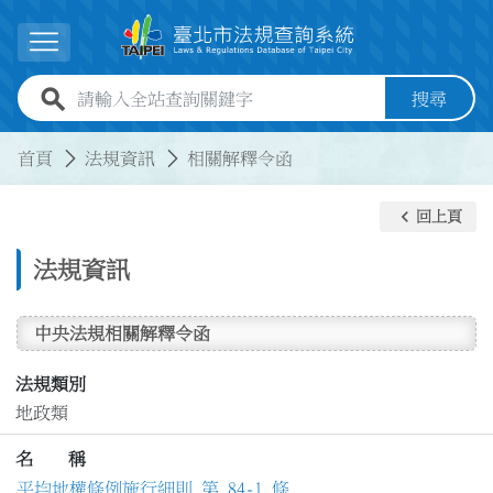
跳到主要內容
展開選單
全站查詢關鍵字欄位
搜尋
:::
:::
首頁
法規資訊
相關解釋令函
keyboard_arrow_left
回上頁
法規資訊
中央法規相關解釋令函
法規類別
地政類
名 稱
平均地權條例施行細則 第 84-1 條