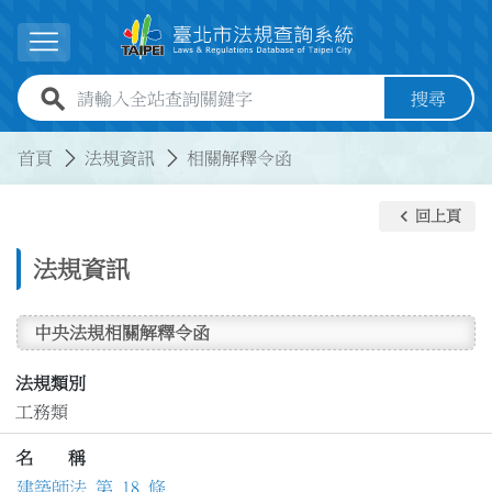
跳到主要內容
展開選單
全站查詢關鍵字欄位
搜尋
:::
:::
首頁
法規資訊
相關解釋令函
keyboard_arrow_left
回上頁
法規資訊
中央法規相關解釋令函
法規類別
工務類
名 稱
建築師法 第 18 條