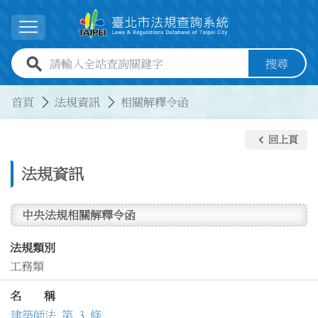
跳到主要內容
展開選單
全站查詢關鍵字欄位
搜尋
:::
:::
首頁
法規資訊
相關解釋令函
keyboard_arrow_left
回上頁
法規資訊
中央法規相關解釋令函
法規類別
工務類
名 稱
建築師法 第 3 條