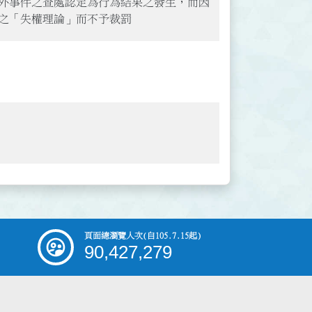
意外事件之查處認定為行為結果之發生，而因
上之「失權理論」而不予裁罰
頁面總瀏覽人次
(自105.7.15起)
90,427,279