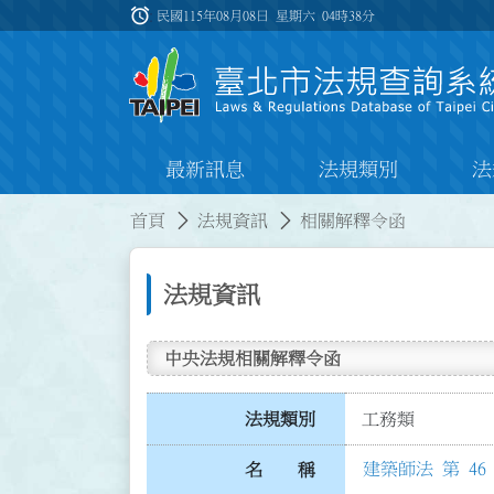
跳到主要內容
alarm
:::
民國115年08月08日 星期六
04時38分
最新訊息
法規類別
法
:::
:::
首頁
法規資訊
相關解釋令函
法規資訊
中央法規相關解釋令函
法規類別
工務類
建築師法 第 46
名 稱