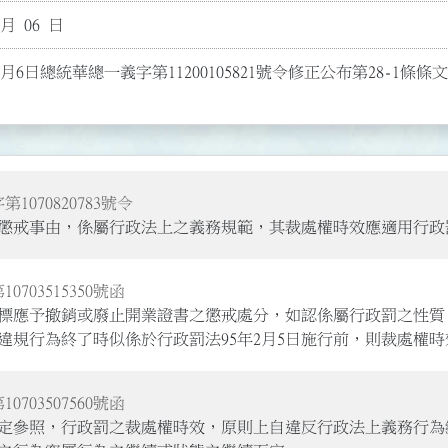
 月 06 日
2月6日總統華總一義字第11200105821號令修正公布第28-1條條文
第1070820783號令
之懲戒事由，係屬行政法上之義務規範，其裁處權時效應適用行政
10703515350號函
標應予撤銷或廢止開業證書之懲戒處分，如認係屬行政罰之性質
規行為終了時似係於行政罰法95年2月5日施行前，則裁處權時
10703507560號函
項規定參照，行政罰之裁處權時效，原則上自違反行政法上義務行