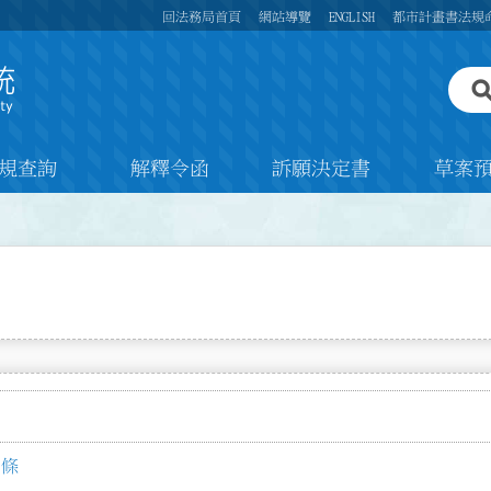
回法務局首頁
網站導覽
ENGLISH
都市計畫書法規
規查詢
解釋令函
訴願決定書
草案
 條