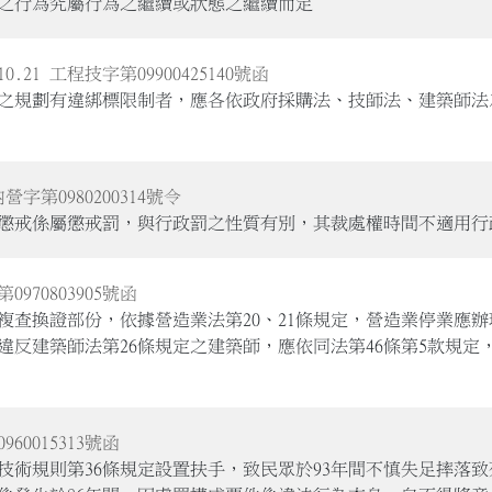
之行為究屬行為之繼續或狀態之繼續而定
.21 工程技字第09900425140號函
之規劃有違綁標限制者，應各依政府採購法、技師法、建築師法
內營字第0980200314號令
之懲戒係屬懲戒罰，與行政罰之性質有別，其裁處權時間不適用行政
0970803905號函
複查換證部份，依據營造業法第20、21條規定，營造業停業應
反建築師法第26條規定之建築師，應依同法第46條第5款規定
960015313號函
技術規則第36條規定設置扶手，致民眾於93年間不慎失足摔落致