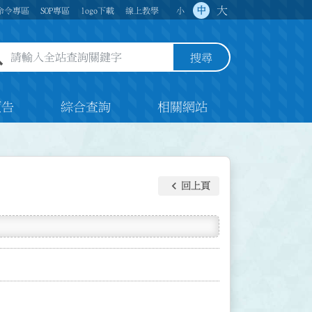
大
中
命令專區
SOP專區
logo下載
線上教學
小
全站查詢關鍵字欄位
搜尋
預告
綜合查詢
相關網站
keyboard_arrow_left
回上頁