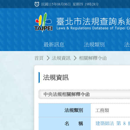
跳到主要內容
alarm
:::
民國115年08月06日 星期四
19時28分
最新訊息
法規類別
法
:::
:::
首頁
法規資訊
相關解釋令函
法規資訊
中央法規相關解釋令函
法規類別
工務類
建築師法 第 8 
名 稱