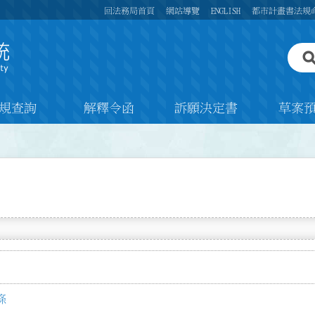
回法務局首頁
網站導覽
ENGLISH
都市計畫書法規
規查詢
解釋令函
訴願決定書
草案
條