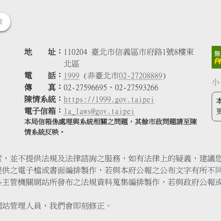
策
地 址
110204 臺北市信義區市府路1號8樓東
北區
電 話
1999
(非臺北市
02-27208889
)
小
傳 真
02-27596695、02-27593266
陳情系統
https://1999.gov.taipei
電子信箱
la_laws@gov.taipei
本局信箱係處理與系統相關之問題，其餘市政問題請至陳
情系統反映。
索，並不提供法規及法律諮詢之服務，如有法律上的疑義，建議
提供之電子檔或書面編排製作，若與本府公報之公布文字有所不
各主管機關網站所發布之法規資料蒐集編排製作，若與政府公報
網站管理人員，我們會即刻修正。