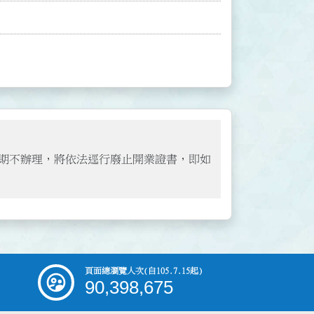
期不辦理，將依法逕行廢止開業證書，即如
頁面總瀏覽人次
(自105.7.15起)
90,398,675