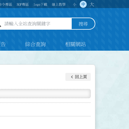
大
中
命令專區
SOP專區
logo下載
線上教學
小
全站查詢關鍵字欄位
搜尋
預告
綜合查詢
相關網站
keyboard_arrow_left
回上頁