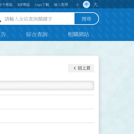
大
中
命令專區
SOP專區
logo下載
線上教學
小
全站查詢關鍵字欄位
搜尋
預告
綜合查詢
相關網站
keyboard_arrow_left
回上頁