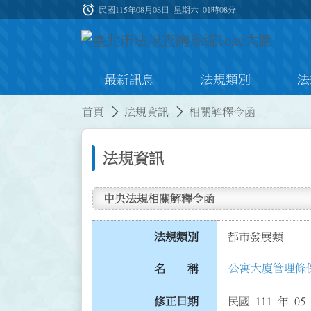
跳到主要內容
alarm
:::
民國115年08月08日 星期六
01時08分
最新訊息
法規類別
法
:::
:::
首頁
法規資訊
相關解釋令函
法規資訊
中央法規相關解釋令函
法規類別
都市發展類
公寓大廈管理條例
名 稱
修正日期
民國 111 年 05