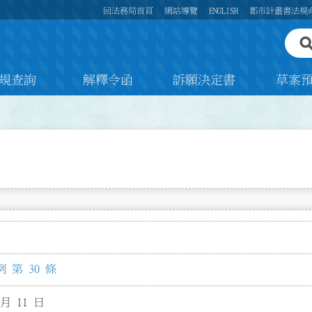
回法務局首頁
網站導覽
ENGLISH
都市計畫書法規
規查詢
解釋令函
訴願決定書
草案
 第 30 條
 月 11 日