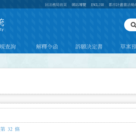
回法務局首頁
網站導覽
ENGLISH
都市計畫書法規
規查詢
解釋令函
訴願決定書
草案
 32 條