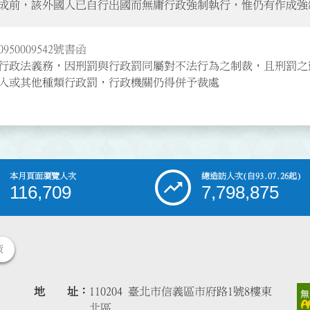
成前，該外國人已自行出國而無庸行政強制執行，惟仍有作成強
950009542號書函
行政法義務，因刑罰與行政罰同屬對不法行為之制裁，且刑罰之
入或其他種類行政罰，行政機關仍得併予裁處
本月頁面瀏覽人次
總造訪人次
(自93.07.26起)
116,709
7,798,875
策
地 址
110204 臺北市信義區市府路1號8樓東
北區