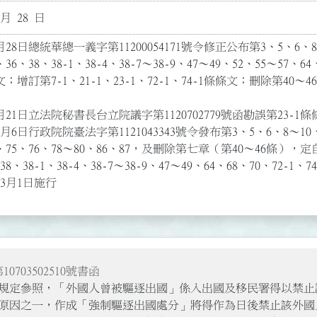
 月 28 日
28日總統華總一義字第11200054171號令修正公布第3、5、6、8～1
、36、38、38-1、38-4、38-7～38-9、47～49、52、55～57、6
條文；增訂第7-1、21-1、23-1、72-1、74-1條條文；刪除第
月21日立法院秘書長台立院議字第1120702779號函勘誤第23-1條條文
月6日行政院院臺法字第1121043343號令發布第3、5、6、8～10、1
5、75、76、78～80、86、87，及刪除第七章（第40～46條），定自
38、38-1、38-4、38-7～38-9、47～49、64、68、70、72-1
年3月1日施行
10703502510號書函
2條規定參照，「外國人曾被驅逐出國」係入出國及移民署得以禁
原因之一，作成「強制驅逐出國處分」將得作為日後禁止該外國