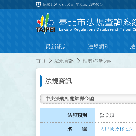
跳到主要內容
alarm
:::
民國115年08月05日 星期三
22時05分
最新訊息
法規類別
法
:::
:::
首頁
法規資訊
相關解釋令函
法規資訊
中央法規相關解釋令函
法規類別
警政類
入出國及移民法 第
名 稱