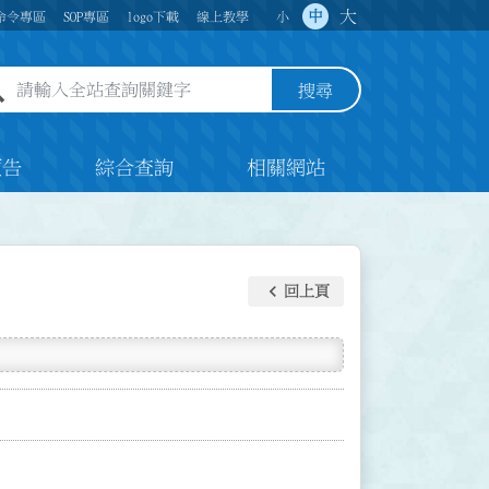
大
中
命令專區
SOP專區
logo下載
線上教學
小
全站查詢關鍵字欄位
搜尋
預告
綜合查詢
相關網站
keyboard_arrow_left
回上頁