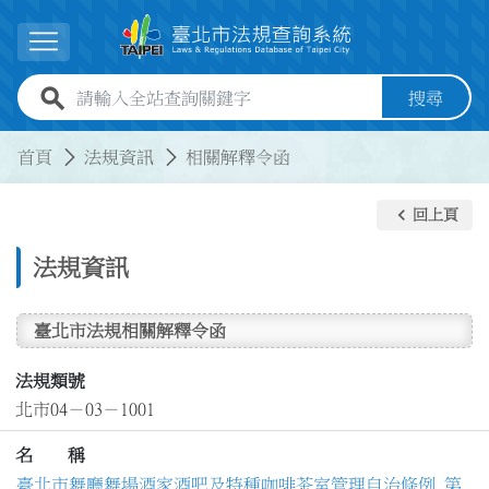
跳到主要內容
展開選單
全站查詢關鍵字欄位
搜尋
:::
:::
首頁
法規資訊
相關解釋令函
keyboard_arrow_left
回上頁
法規資訊
臺北市法規相關解釋令函
法規類號
北市04－03－1001
名 稱
臺北市舞廳舞場酒家酒吧及特種咖啡茶室管理自治條例 第