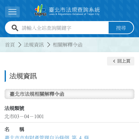
跳到主要內容
展開選單
全站查詢關鍵字欄位
搜尋
:::
:::
首頁
法規資訊
相關解釋令函
keyboard_arrow_left
回上頁
法規資訊
臺北市法規相關解釋令函
法規類號
北市03－04－1001
名 稱
臺北市市有財產管理自治條例 第 4 條