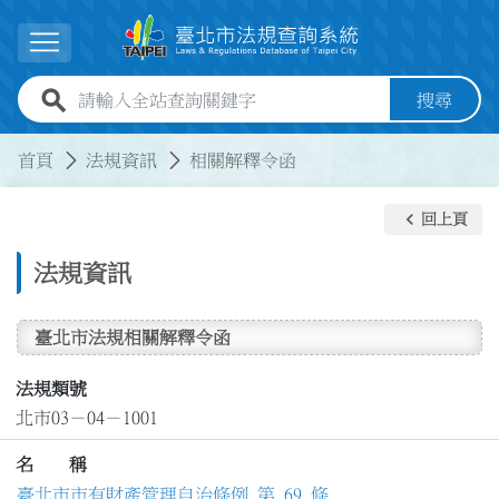
跳到主要內容
展開選單
全站查詢關鍵字欄位
搜尋
:::
:::
首頁
法規資訊
相關解釋令函
keyboard_arrow_left
回上頁
法規資訊
臺北市法規相關解釋令函
法規類號
北市03－04－1001
名 稱
臺北市市有財產管理自治條例 第 69 條