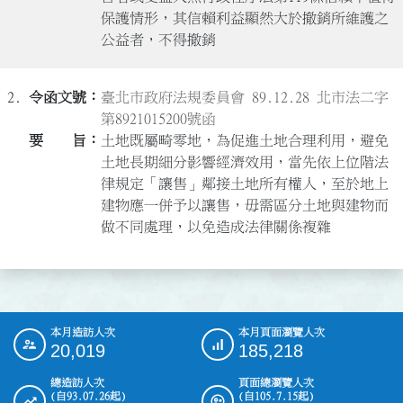
保護情形，其信賴利益顯然大於撤銷所維護之
公益者，不得撤銷
2.
臺北市政府法規委員會 89.12.28 北市法二字
第8921015200號函
土地既屬畸零地，為促進土地合理利用，避免
土地長期細分影響經濟效用，當先依上位階法
律規定「讓售」鄰接土地所有權人，至於地上
建物應一併予以讓售，毋需區分土地與建物而
做不同處理，以免造成法律關係複雜
本月造訪人次
本月頁面瀏覽人次
:::
20,019
185,218
總造訪人次
頁面總瀏覽人次
(自93.07.26起)
(自105.7.15起)