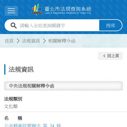
跳到主要內容
展開選單
全站查詢關鍵字欄位
搜尋
:::
:::
首頁
法規資訊
相關解釋令函
keyboard_arrow_left
回上頁
法規資訊
中央法規相關解釋令函
法規類別
文化類
名 稱
公共藝術設置辦法 第 24 條