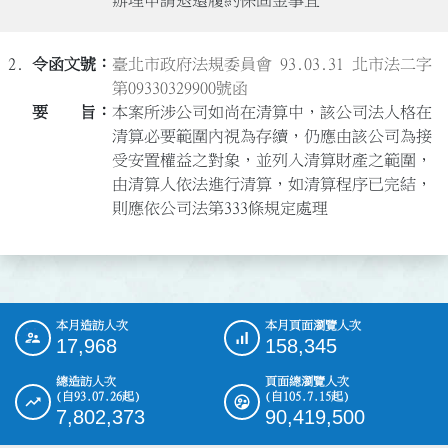
2.
臺北市政府法規委員會 93.03.31 北市法二字
第09330329900號函
本案所涉公司如尚在清算中，該公司法人格在
清算必要範圍內視為存續，仍應由該公司為接
受安置權益之對象，並列入清算財產之範圍，
由清算人依法進行清算，如清算程序已完結，
則應依公司法第333條規定處理
本月造訪人次
本月頁面瀏覽人次
:::
17,968
158,345
總造訪人次
頁面總瀏覽人次
(自93.07.26起)
(自105.7.15起)
7,802,373
90,419,500