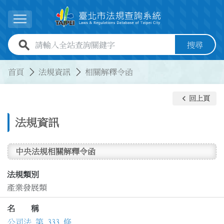
跳到主要內容
展開選單
全站查詢關鍵字欄位
搜尋
:::
:::
首頁
法規資訊
相關解釋令函
keyboard_arrow_left
回上頁
法規資訊
中央法規相關解釋令函
法規類別
產業發展類
名 稱
公司法 第 333 條