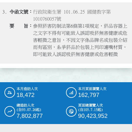
3.
行政院衛生署 101.06.25 國健教字第
1010760057號
參照菸害防制法第6條第1項規定，菸品容器上
之文字不得有可能致人誤認吸菸無害健康或危
害輕微之意旨，不因文字係品牌名或包裝介紹
而有區別，系爭菸品於包裝上列印濾嘴材質，
即可能致人誤認吸菸無害健康或危害輕微
本月造訪人次
本月頁面瀏覽人次
:::
18,472
162,797
總造訪人次
頁面總瀏覽人次
(自93.07.26起)
(自105.7.15起)
7,802,877
90,423,952