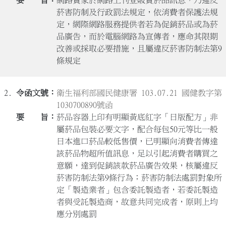
菸害防制及行政罰法規定，依消費者保護法規
定，網際網路服務提供者若為促銷菸品或為菸
品廣告，而於電腦網路為宣傳者，應命其限期
改善或採取必要措施，且屬違反菸害防制法第9
條規定
2.
衛生福利部國民健康署 103.07.21 國健教字第
1030700890號函
菸品容器上印有明顯黃底紅字「日版配方」非
屬菸品包裝必要文字，配合每包50元等比一般
日本進口菸品較低售價，已明顯向消費者傳達
該菸品物超所值訊息，足以引起消費者購買之
意願，達到促銷該款菸品廣告效果，核屬違反
菸害防制法第9條行為；菸害防制法處罰對象所
定「製造業者」包含委託製造者，若委託製造
者與受託製造商，故意共同完成者，原則上均
應分別處罰