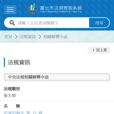
跳到主要內容
展開選單
全站查詢關鍵字欄位
搜尋
:::
:::
首頁
法規資訊
相關解釋令函
keyboard_arrow_left
回上頁
法規資訊
中央法規相關解釋令函
法規類別
衛生類
名 稱
菸害防制法 第 33 條