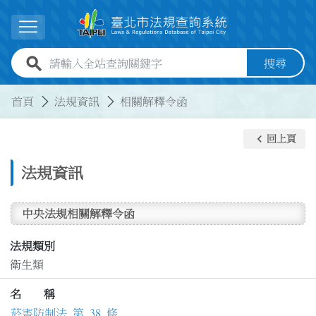
跳到主要內容
展開選單
全站查詢關鍵字欄位
搜尋
:::
:::
首頁
法規資訊
相關解釋令函
keyboard_arrow_left
回上頁
法規資訊
中央法規相關解釋令函
法規類別
衛生類
名 稱
菸害防制法 第 38 條