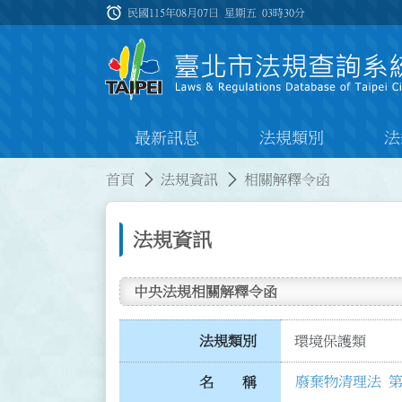
跳到主要內容
alarm
:::
民國115年08月07日 星期五
03時30分
最新訊息
法規類別
法
:::
:::
首頁
法規資訊
相關解釋令函
法規資訊
中央法規相關解釋令函
法規類別
環境保護類
廢棄物清理法 第 
名 稱