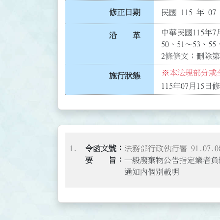
修正日期
民國 115 年 07
中華民國115年7月
沿 革
50、51～53、55
2條條文；刪除第
※本法規部分或全
施行狀態
1.
法務部行政執行署 91.07.08
一般廢棄物公告指定業者負
通知內個別載明