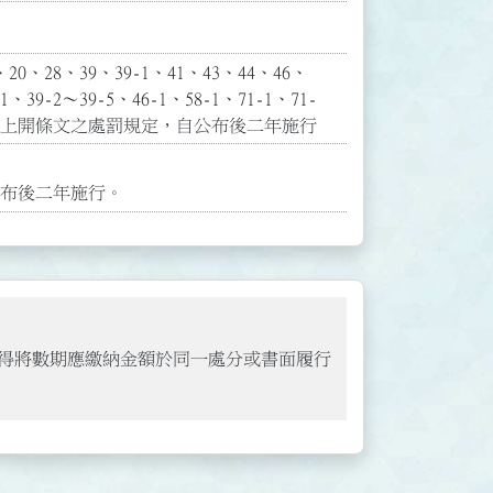
0、28、39、39-1、41、43、44、46、
9-2～39-5、46-1、58-1、71-1、71-
章有關上開條文之處罰規定，自公布後二年施行
得將數期應繳納金額於同一處分或書面履行