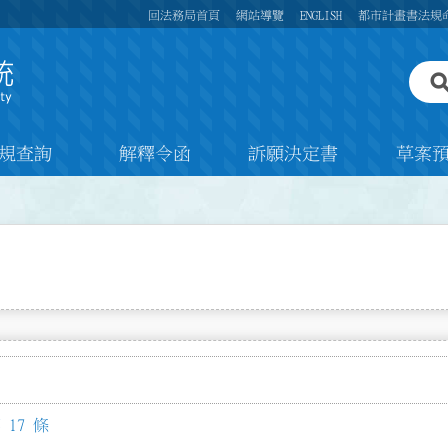
回法務局首頁
網站導覽
ENGLISH
都市計畫書法規
規查詢
解釋令函
訴願決定書
草案
17 條