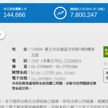
本月頁面瀏覽人次
總造訪人次
(自93.07.26起)
144,666
7,800,247
策
地 址
110204 臺北市信義區市府路1號8樓東
北區
電 話
1999
(非臺北市
02-27208889
)
小
傳 真
02-27596695、02-27593266
陳情系統
https://1999.gov.taipei
電子信箱
la_laws@gov.taipei
本局信箱係處理與系統相關之問題，其餘市政問題請至陳
情系統反映。
索，並不提供法規及法律諮詢之服務，如有法律上的疑義，建議
提供之電子檔或書面編排製作，若與本府公報之公布文字有所不