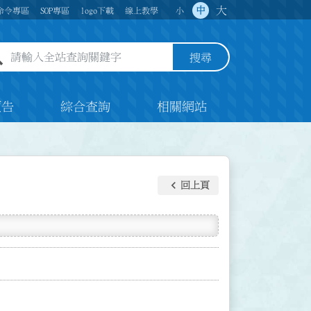
大
中
命令專區
SOP專區
logo下載
線上教學
小
全站查詢關鍵字欄位
搜尋
預告
綜合查詢
相關網站
keyboard_arrow_left
回上頁