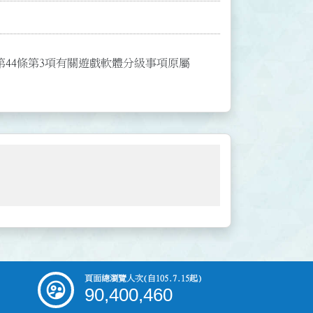
款、第44條第3項有關遊戲軟體分級事項原屬
頁面總瀏覽人次
(自105.7.15起)
90,400,460