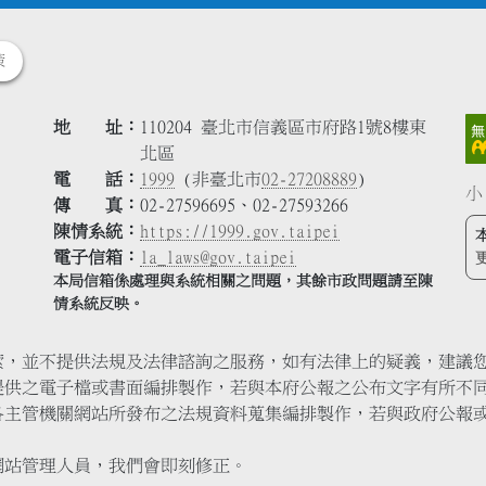
策
地 址
110204 臺北市信義區市府路1號8樓東
北區
電 話
1999
(非臺北市
02-27208889
)
小
傳 真
02-27596695、02-27593266
陳情系統
https://1999.gov.taipei
電子信箱
la_laws@gov.taipei
本局信箱係處理與系統相關之問題，其餘市政問題請至陳
情系統反映。
索，並不提供法規及法律諮詢之服務，如有法律上的疑義，建議
提供之電子檔或書面編排製作，若與本府公報之公布文字有所不
各主管機關網站所發布之法規資料蒐集編排製作，若與政府公報
網站管理人員，我們會即刻修正。