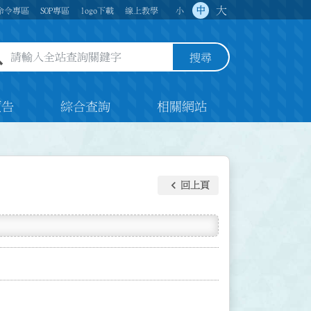
大
中
命令專區
SOP專區
logo下載
線上教學
小
全站查詢關鍵字欄位
搜尋
預告
綜合查詢
相關網站
keyboard_arrow_left
回上頁