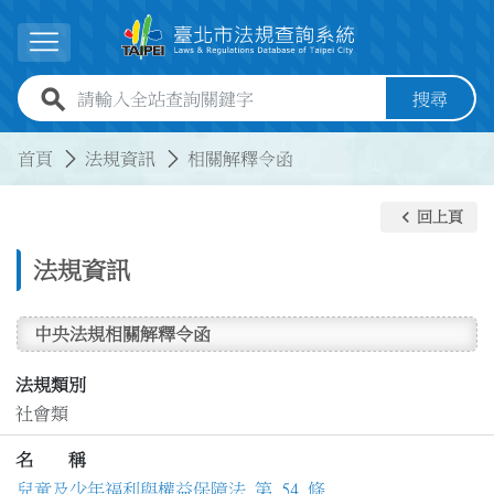
跳到主要內容
展開選單
全站查詢關鍵字欄位
搜尋
:::
:::
首頁
法規資訊
相關解釋令函
keyboard_arrow_left
回上頁
法規資訊
中央法規相關解釋令函
法規類別
社會類
名 稱
兒童及少年福利與權益保障法 第 54 條