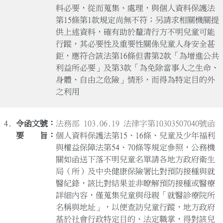
料必要，從而蒐集、處理，與個人資料保護法
第15條第1款規定尚無不符；另請求相關機關提
供上述資料，確有助於釐清行方不明兒童可能
行蹤，其必要性及重要性關係兒童人身安全甚
鉅，應符合該法第16條但書第2款「為增進公共
利益所必要」及第3款「為免除當事人之生命、
身體、自由之危險」情形，而得為特定目的外
之利用
4.
法務部 103.06.19 法律字第10303507040號函
個人資料保護法第15、16條、兒童及少年福利
與權益保障法第54、70條等規定參照，公務機
關如函送下落不明兒童名單請各地方政府衛生
局（所）及中央健康保險署比對預防接種與就
醫紀錄，該比對結果並非瞭解預防接種或醫療
詳細內容，僅蒐集兒童與母親「就醫診療院所
名稱與地址」，以便查訪兒童行蹤，地方政府
基於社會行政特定目的、法定職掌，得對該兒