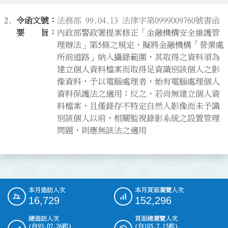
2.
法務部 99.04.13 法律字第0999009760號書函
內政部警政署提案修正「金融機構安全維護管
理辦法」第5條之規定，擬將金融機構「營業處
所前道路」納入攝錄範圍，其取得之資料須為
建立個人資料檔案而取得足資識別該個人之影
像資料，予以電腦處理者，始有電腦處理個人
資料保護法之適用；反之，若尚無建立個人資
料檔案，且僅錄存不特定自然人影像而未予識
別該個人以前，相關監視錄影系統之設置管理
問題，則應無該法之適用
本月造訪人次
本月頁面瀏覽人次
:::
16,729
152,296
總造訪人次
頁面總瀏覽人次
(自93.07.26起)
(自105.7.15起)