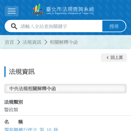
跳到主要內容
展開選單
全站查詢關鍵字欄位
搜尋
:::
:::
首頁
法規資訊
相關解釋令函
keyboard_arrow_left
回上頁
法規資訊
中央法規相關解釋令函
法規類別
警政類
名 稱
警察職權行使法 第 10 條