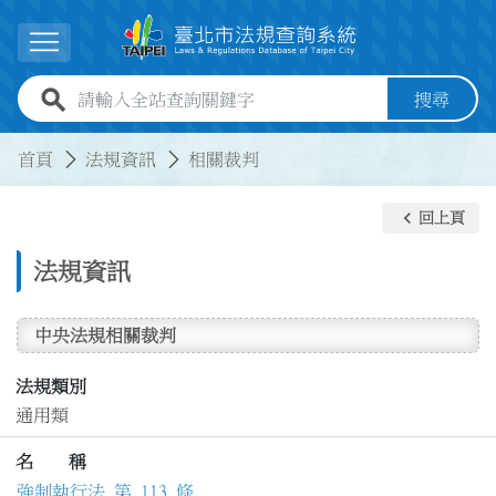
跳到主要內容
展開選單
全站查詢關鍵字欄位
搜尋
:::
:::
首頁
法規資訊
相關裁判
keyboard_arrow_left
回上頁
法規資訊
中央法規相關裁判
法規類別
通用類
名 稱
強制執行法 第 113 條